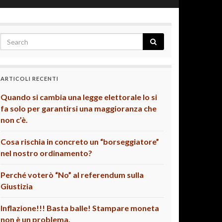
ARTICOLI RECENTI
Quando si cambia una legge elettorale lo si
fa solo per garantirsi una maggioranza che
non c’è.
Cosa rischia in concreto un “borseggiatore”
nel nostro ordinamento?
Perché voterò “No” al referendum sulla
Giustizia
Inflazione!!! Basta balle! Stampare moneta
non è un problema.