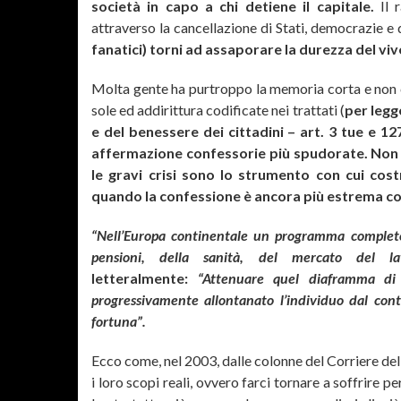
società in capo a chi detiene il capitale.
Il r
attraverso la cancellazione di Stati, democrazie e d
fanatici) torni ad assaporare la durezza del viv
Molta gente ha purtroppo la memoria corta e non c
sole ed addirittura codificate nei trattati (
per legg
e del benessere dei cittadini – art. 3 tue e 12
affermazione confessorie più spudorate. Non
le gravi crisi sono lo strumento con cui co
quando la confessione è ancora più estrema c
“Nell’Europa continentale un programma completo 
pensioni, della sanità, del mercato del l
letteralmente:
“Attenuare quel diaframma di 
progressivamente allontanato l’individuo dal cont
fortuna”.
Ecco come, nel 2003, dalle colonne del Corriere del
i loro scopi reali, ovvero farci tornare a soffrire p