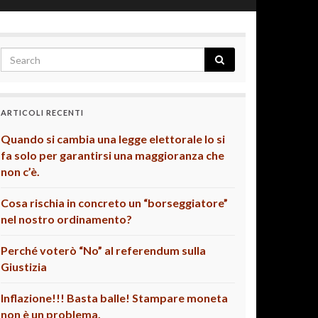
ARTICOLI RECENTI
Quando si cambia una legge elettorale lo si
fa solo per garantirsi una maggioranza che
non c’è.
Cosa rischia in concreto un “borseggiatore”
nel nostro ordinamento?
Perché voterò “No” al referendum sulla
Giustizia
Inflazione!!! Basta balle! Stampare moneta
non è un problema.