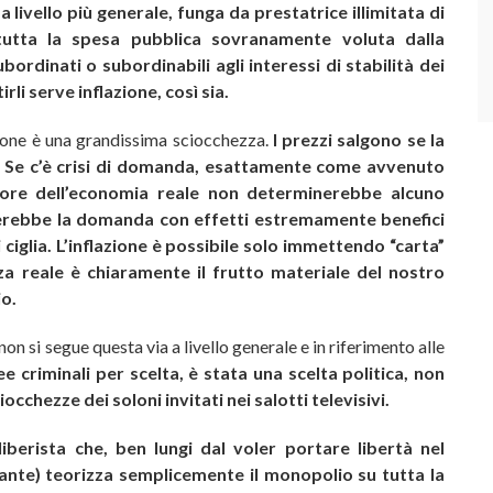
 livello più generale, funga da prestatrice illimitata di
 tutta la spesa pubblica sovranamente voluta dalla
bordinati o subordinabili agli interessi di stabilità dei
rli serve inflazione, così sia.
zione è una grandissima sciocchezza.
I prezzi salgono se la
. Se c’è crisi di domanda, esattamente come avvenuto
avore dell’economia reale non determinerebbe alcuno
erebbe la domanda con effetti estremamente benefici
ciglia.
L’inflazione è possibile solo immettendo “carta”
za reale è chiaramente il frutto materiale del nostro
io.
n si segue questa via a livello generale e in riferimento alle
 criminali per scelta, è stata una scelta politica, non
chezze dei soloni invitati nei salotti televisivi.
liberista che, ben lungi dal voler portare libertà nel
ante) teorizza semplicemente il monopolio su tutta la