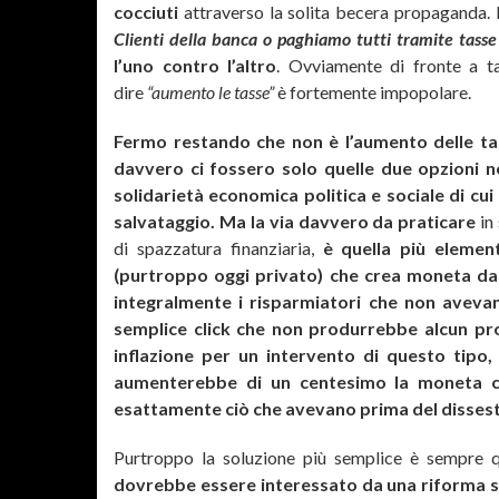
cocciuti
attraverso la solita becera propaganda. 
Clienti della banca o paghiamo tutti tramite tasse
l’uno contro l’altro
. Ovviamente di fronte a tal
dire
“aumento le tasse”
è fortemente impopolare.
Fermo restando che non è l’aumento delle tas
davvero ci fossero solo quelle due opzioni no
solidarietà economica politica e sociale di cui 
salvataggio. Ma la via davvero da praticare
in 
di spazzatura finanziaria,
è quella più element
(purtroppo oggi privato) che crea moneta dal 
integralmente i risparmiatori che non avevano
semplice click che non produrrebbe alcun p
inflazione per un intervento di questo tipo, 
aumenterebbe di un centesimo la moneta ch
esattamente ciò che avevano prima del dissest
Purtroppo la soluzione più semplice è sempre 
dovrebbe essere interessato da una riforma str