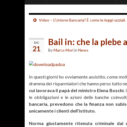
Video – L’Unione Bancaria? È come le leggi razziali.
Bail in: che la plebe
DIC
21
By
Marco Mori
in
News
In questi giorni ho ovviamente assistito, come molt
dramma dei risparmiatori che hanno perso tutto nel
cui lavorava il papà del ministro Elena Boschi.
I
le obbligazioni e le azioni delle banche coinvol
bancaria, prevedono che la finanza non subisc
unicamente i clienti dell’istituto.
Norma giustamente ritenuta criminale dai 