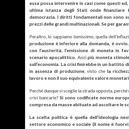
essa possa intervenire in casi come questi ed, a
ultima istanza degli Stati onde finanziare
democrazia.
I diritti fondamentali non sono su
prezzi delle grandi multinazionali. Se per garanti
Peraltro, lo sappiamo benissimo, quella dell’infla
produzione è inferiore alla domanda, è ovvio
con l’austerità, l’emissione di moneta in f
scenario apocalittico.
Anzi
più moneta stimol
sull’economia. La crisi finirebbe in un battito di 
in assenza di produzione
, visto che
la ricchez
lavoro e non il suo equivalente valore monetar
Perché dunque si sceglie la strada opposta, perché no
crisi bancarie?
Si sono codificate norme europee
compresa da masse abituate ad ascoltare le scioc
La scelta politica è quella dell’ideologia neo
settore economico e sociale (il nome è fuorvi