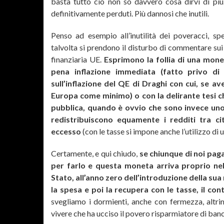
basta tutto ciò non so davvero cosa dirvi di pi
definitivamente perduti. Più dannosi che inutili.
Penso ad esempio all’inutilità dei poveracci, s
talvolta si prendono il disturbo di commentare sui 
finanziaria UE.
Esprimono la follia di una mon
pena inflazione immediata (fatto privo di e
sull’inflazione del QE di Draghi con cui, se 
Europa come minimo) o con la delirante tesi c
pubblica, quando è ovvio che sono invece uno
redistribuiscono equamente i redditi tra ci
eccesso
(con le tasse si impone anche l’utilizzo di 
Certamente, e qui chiudo,
se chiunque di noi paga
per farlo e questa moneta arriva proprio nel
Stato, all’anno zero dell’introduzione della su
la spesa e poi la recupera con le tasse, il con
svegliamo i dormienti, anche con fermezza, altri
vivere che ha ucciso il povero risparmiatore di banc