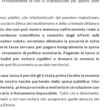
ù. Probabilmente se non vi scandalizzate per questo siete
pesso piddini, che lobotomizzati dal pensiero mainstream,
social in difesa del neoliberismo e della criminale dittatura
eta che non può essere immessa nell’economia reale a
videnze scientifiche e smentito dagli effetti nulli
avessimo voluto, avremmo eliminato la povertà in tutta
he le tasse servano per pagare integralmente la spesa
 strumento di politica monetaria.
Pagando le tasse si
ttadini per evitare squilibri e drenare la moneta in
una specifica moneta su un dato territorio).
 una tassa è perché gli è stata prima fornita la moneta
le nostre tasche partendo dalla spesa pubblica.
Uno
a moneta, prima provvede a metterla in circolazione con
trario è fisicamente impossibile.
Tutto ciò è disarmante,
menti a noi non resterà che assaporare quella durezza del
a Etruria.