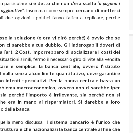
In particolare
si è detto che non c’era scelta
“o pagano i
 aggiuntive”
. Insomma come sempre
cercano di metterci
i due opzioni i politici fanno fatica a replicare, perché
se la soluzione (e ora vi dirò perché) è ovvio che se
n ci sarebbe alcun dubbio. Gli inderogabili doveri di
all’art. 2 Cost. imporrebbero di socializzare i costi del
situazioni simili, fermo il necessario giro di vite alla vendita
are e semplice: la banca centrale, ovvero l’istituto
nulla senza alcun limite quantitativo, deve garantire
 intenti speculativi.
Per la banca centrale basta un
roblema macroeconomico, ovvero non ci sarebbe iper
sia perché l’importo è irrilevante, sia perché non si
e era in mano ai risparmiatori. Si darebbe a loro
o della banca.
quella meno discussa.
Il sistema bancario è l’unico che
utturale che nazionalizzi la banca centrale al fine che