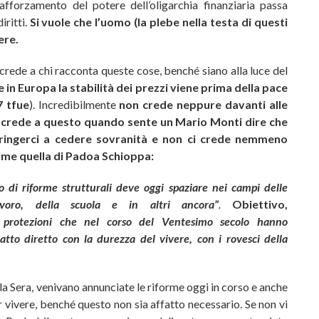
afforzamento del potere dell’oligarchia finanziaria passa
iritti.
Si vuole che l’uomo (la plebe nella testa di questi
ere.
rede a chi racconta queste cose, benché siano alla luce del
e in Europa la stabilità dei prezzi viene prima della pace
7 tfue
). Incredibilmente
non crede neppure davanti alle
 crede a questo quando sente un Mario Monti dire che
stringerci a cedere sovranità e non ci crede nemmeno
ome quella di Padoa Schioppa:
di riforme strutturali deve oggi spaziare nei campi delle
avoro, della scuola e in altri ancora”
.
Obiettivo,
protezioni che nel corso del Ventesimo secolo hanno
atto diretto con la durezza del vivere, con i rovesci della
la Sera, venivano annunciate le riforme oggi in corso e anche
er vivere, benché questo non sia affatto necessario. Se non vi