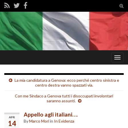
Tog
sear
for
Togg
navig
La mia candidatura a Genova: ecco perché centro sinistra e
centro destra vanno spazzati via.
Con me Sindaco a Genova tutti i disoccupati involontari
saranno assunti.
Appello agli italiani….
APR
By
Marco Mori
in
In Evidenza
14