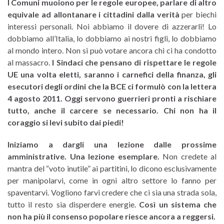
I Comuni muoiono per le regole europee, parlare di altro
equivale ad allontanare i cittadini dalla verità
per biechi
interessi personali. Noi abbiamo il dovere di azzerarli! Lo
dobbiamo all’Italia, lo dobbiamo ai nostri figli, lo dobbiamo
al mondo intero. Non si può votare ancora chi ci ha condotto
al massacro.
I Sindaci che pensano di rispettare le regole
UE una volta eletti, saranno i carnefici della finanza, gli
esecutori degli ordini che la BCE ci formulò con la lettera
4 agosto 2011. Oggi servono guerrieri pronti a rischiare
tutto, anche il carcere se necessario. Chi non ha il
coraggio si levi subito dai piedi!
Iniziamo a dargli una lezione dalle prossime
amministrative. Una lezione esemplare.
Non credete al
mantra del “voto inutile” ai partitini, lo dicono esclusivamente
per manipolarvi, come in ogni altro settore lo fanno per
spaventarvi. Vogliono farvi credere che ci sia una strada sola,
tutto il resto sia disperdere energie.
Così un sistema che
non ha più il consenso popolare riesce ancora a reggersi.