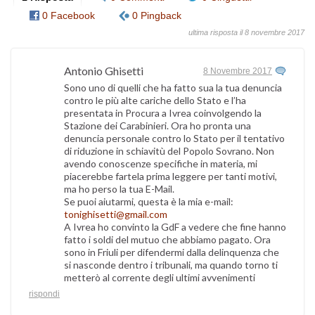
0 Facebook
0 Pingback
ultima risposta il 8 novembre 2017
Antonio Ghisetti
8 Novembre 2017
Sono uno di quelli che ha fatto sua la tua denuncia
contro le più alte cariche dello Stato e l’ha
presentata in Procura a Ivrea coinvolgendo la
Stazione dei Carabinieri. Ora ho pronta una
denuncia personale contro lo Stato per il tentativo
di riduzione in schiavitù del Popolo Sovrano. Non
avendo conoscenze specifiche in materia, mi
piacerebbe fartela prima leggere per tanti motivi,
ma ho perso la tua E-Mail.
Se puoi aiutarmi, questa è la mia e-mail:
tonighisetti@gmail.com
A Ivrea ho convinto la GdF a vedere che fine hanno
fatto i soldi del mutuo che abbiamo pagato. Ora
sono in Friuli per difendermi dalla delinquenza che
si nasconde dentro i tribunali, ma quando torno ti
metterò al corrente degli ultimi avvenimenti
rispondi