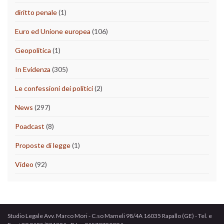
diritto penale
(1)
Euro ed Unione europea
(106)
Geopolitica
(1)
In Evidenza
(305)
Le confessioni dei politici
(2)
News
(297)
Poadcast
(8)
Proposte di legge
(1)
Video
(92)
Studio Legale Avv. Marco Mori - C.so Mameli 98/4A 16035 Rapallo (GE) - Tel. e