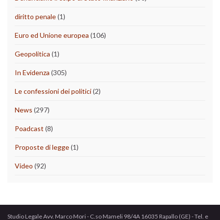
diritto penale
(1)
Euro ed Unione europea
(106)
Geopolitica
(1)
In Evidenza
(305)
Le confessioni dei politici
(2)
News
(297)
Poadcast
(8)
Proposte di legge
(1)
Video
(92)
Studio Legale Avv. Marco Mori - C.so Mameli 98/4A 16035 Rapallo (GE) - Tel. e