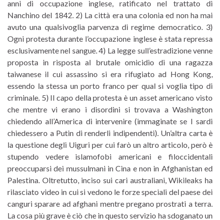
anni di occupazione inglese, ratificato nel trattato di
Nanchino del 1842. 2) La città era una colonia ed non ha mai
avuto una qualsivoglia parvenza di regime democratico. 3)
Ogni protesta durante l’occupazione inglese è stata repressa
esclusivamente nel sangue. 4) La legge sull’estradizione venne
proposta in risposta al brutale omicidio di una ragazza
taiwanese il cui assassino si era rifugiato ad Hong Kong,
essendo la stessa un porto franco per qual si voglia tipo di
criminale. 5) Il capo della protesta è un asset americano visto
che mentre vi erano i disordini si trovava a Washington
chiedendo all’America di intervenire (immaginate se I sardi
chiedessero a Putin di renderli indipendenti). Un’altra carta è
la questione degli Uiguri per cui farò un altro articolo, però è
stupendo vedere islamofobi americani e filoccidentali
preoccuparsi dei mussulmani in Cina e non in Afghanistan ed
Palestina. Oltretutto, inciso sui cari australiani, Wikileaks ha
rilasciato video in cui si vedono le forze speciali del paese dei
canguri sparare ad afghani mentre pregano prostrati a terra.
La cosa più grave è ciò che in questo servizio ha sdoganato un