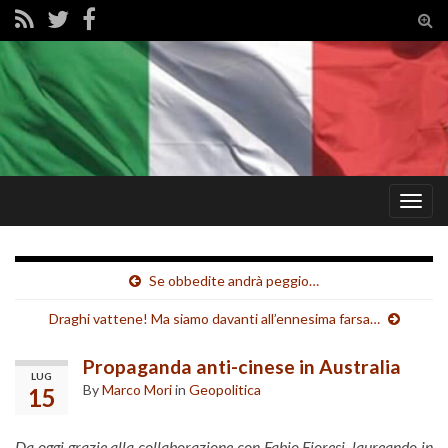
Tog
sear
for
Togg
navig
Se obbedite andrà peggio…
Draghi vattene! Ma siamo davanti all’ennesima farsa…
Propaganda anti-cinese in Australia
LUG
By
Marco Mori
in
Geopolitica
15
Da oggi grazie alla collaborazione con Fabio Fioresi, laureando in