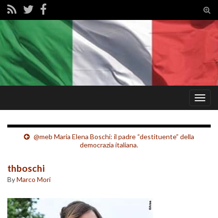
Tog
sear
for
Togg
navig
@meb Maria Elena Boschi: il padre “destituente” della
democrazia italiana.
thboschi
By
Marco Mori