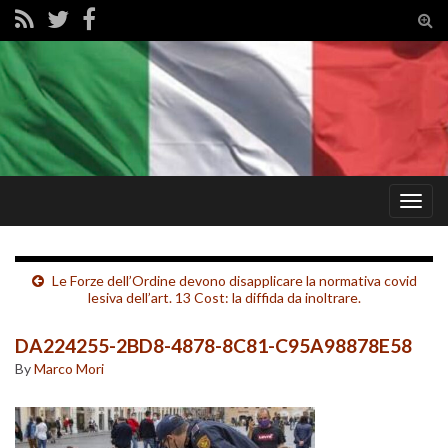
Tog
sear
for
Togg
navig
Le Forze dell’Ordine devono disapplicare la normativa covid
lesiva dell’art. 13 Cost: la diffida da inoltrare.
DA224255-2BD8-4878-8C81-C95A98878E58
By
Marco Mori