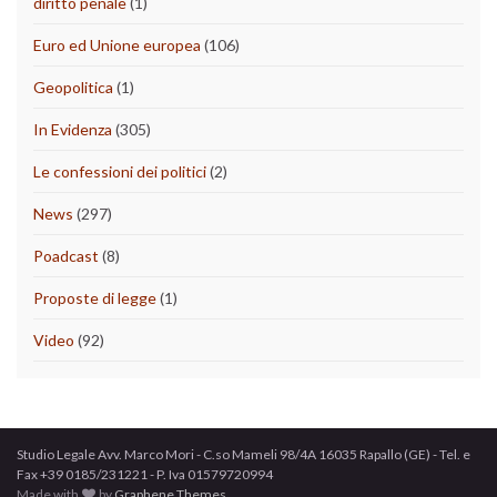
diritto penale
(1)
Euro ed Unione europea
(106)
Geopolitica
(1)
In Evidenza
(305)
Le confessioni dei politici
(2)
News
(297)
Poadcast
(8)
Proposte di legge
(1)
Video
(92)
Studio Legale Avv. Marco Mori - C.so Mameli 98/4A 16035 Rapallo (GE) - Tel. e
Fax +39 0185/231221 - P. Iva 01579720994
Made with
by
Graphene Themes
.