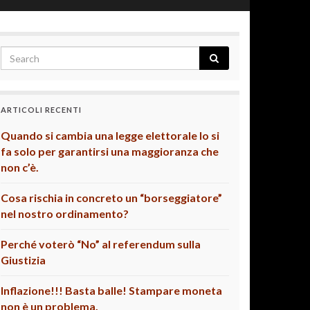
ARTICOLI RECENTI
Quando si cambia una legge elettorale lo si
fa solo per garantirsi una maggioranza che
non c’è.
Cosa rischia in concreto un “borseggiatore”
nel nostro ordinamento?
Perché voterò “No” al referendum sulla
Giustizia
Inflazione!!! Basta balle! Stampare moneta
non è un problema.