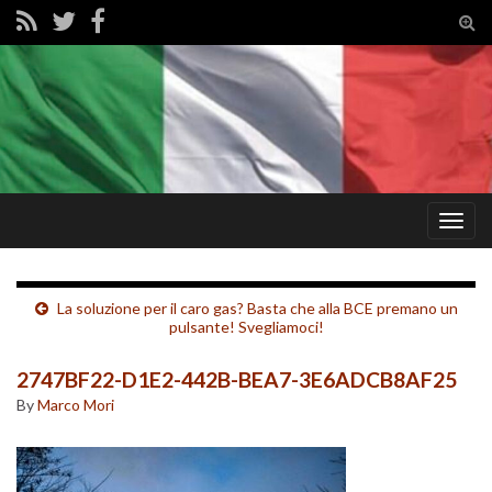
Tog
sear
for
Togg
navig
La soluzione per il caro gas? Basta che alla BCE premano un
pulsante! Svegliamoci!
2747BF22-D1E2-442B-BEA7-3E6ADCB8AF25
By
Marco Mori