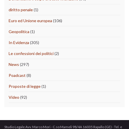
diritto penale
(1)
Euro ed Unione europea
(106)
Geopolitica
(1)
In Evidenza
(305)
Le confessioni dei politici
(2)
News
(297)
Poadcast
(8)
Proposte di legge
(1)
Video
(92)
Studio Legale Avv. Marco Mori - C.so Mameli 98/4A 16035 Rapallo (GE) - Tel. e