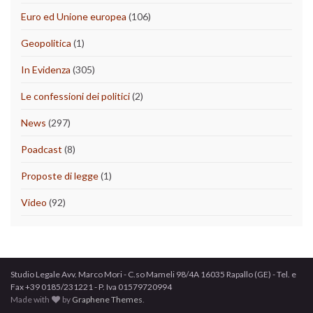
Euro ed Unione europea
(106)
Geopolitica
(1)
In Evidenza
(305)
Le confessioni dei politici
(2)
News
(297)
Poadcast
(8)
Proposte di legge
(1)
Video
(92)
Studio Legale Avv. Marco Mori - C.so Mameli 98/4A 16035 Rapallo (GE) - Tel. e
Fax +39 0185/231221 - P. Iva 01579720994
Made with
by
Graphene Themes
.