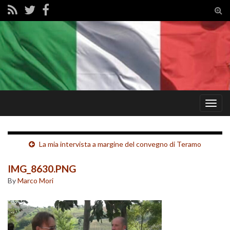
Tog
sear
for
Togg
navig
La mia intervista a margine del convegno di Teramo
IMG_8630.PNG
By
Marco Mori