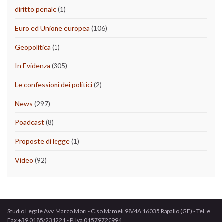
diritto penale
(1)
Euro ed Unione europea
(106)
Geopolitica
(1)
In Evidenza
(305)
Le confessioni dei politici
(2)
News
(297)
Poadcast
(8)
Proposte di legge
(1)
Video
(92)
Studio Legale Avv. Marco Mori - C.so Mameli 98/4A 16035 Rapallo (GE) - Tel. e
Fax +39 0185/231221 - P. Iva 01579720994