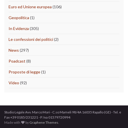
Euro ed Unione europea
(106)
Geopolitica
(1)
In Evidenza
(305)
Le confessioni dei politici
(2)
News
(297)
Poadcast
(8)
Proposte di legge
(1)
Video
(92)
Studio Legale Avv. Marco Mori - C.so Mameli 98/4A 16035 Rapallo (GE) - Tel. e
Fax +39 0185/231221 - P. Iva 01579720994
Made with
by
Graphene Themes
.