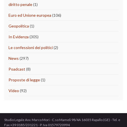
diritto penale
(1)
Euro ed Unione europea
(106)
Geopolitica
(1)
In Evidenza
(305)
Le confessioni dei politici
(2)
News
(297)
Poadcast
(8)
Proposte di legge
(1)
Video
(92)
Studio Legale Avv. Marco Mori - C.so Mameli 98/4A 16035 Rapallo (GE) - Tel. e
Fax +39 0185/231221 - P. Iva 01579720994