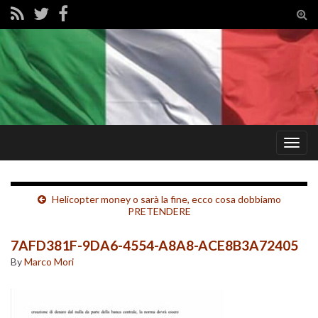
Tog
sear
for
Togg
navig
Helicopter money o sarà la fine, ecco cosa dobbiamo
PRETENDERE
7AFD381F-9DA6-4554-A8A8-ACE8B3A72405
By
Marco Mori