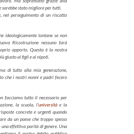
avoro. Ma soprattutto grazie alla
 sarebbe stato migliore per tutti.
e, nel perseguimento di un riscatto
che ideologicamente lontane se non
uova Ricostruzione nessuno farà
proprio apporto. Questa è la nostra
 giusto ai figli e ai nipoti.
ima di tutto alla mia generazione,
o che i nostri nonni e padri fecero
facciamo tutto il necessario per
ione, la scuola, l’
università
e la
isposte concrete e urgenti quando
rare da un paese che troppo spesso
 una effettiva parità di genere. Una
tiamo il nostro debito pubblico