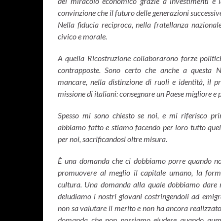
del miracolo economico grazie a investimenti e l
convinzione che il futuro delle generazioni successive
Nella fiducia reciproca, nella fratellanza nazional
civico e morale.
A quella Ricostruzione collaborarono forze politi
contrapposte. Sono certo che anche a questa N
mancare, nella distinzione di ruoli e identità, il 
missione di italiani: consegnare un Paese migliore e più
Spesso mi sono chiesto se noi, e mi riferisco pr
abbiamo fatto e stiamo facendo per loro tutto quell
per noi, sacrificandosi oltre misura.
È una domanda che ci dobbiamo porre quando non 
promuovere al meglio il capitale umano, la formaz
cultura. Una domanda alla quale dobbiamo dare r
deludiamo i nostri giovani costringendoli ad emig
non sa valutare il merito e non ha ancora realizzato
domanda che non possiamo eludere quando aumen