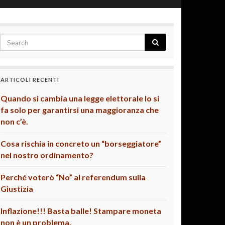
ARTICOLI RECENTI
Quando si cambia una legge elettorale lo si
fa solo per garantirsi una maggioranza che
non c’è.
Cosa rischia in concreto un “borseggiatore”
nel nostro ordinamento?
Perché voterò “No” al referendum sulla
Giustizia
Inflazione!!! Basta balle! Stampare moneta
non è un problema.