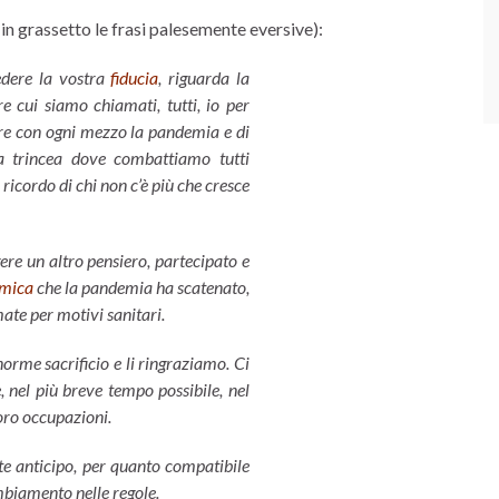
in grassetto le frasi palesemente eversive):
iedere la vostra
fiducia
, riguarda la
re cui siamo chiamati, tutti, io per
re con ogni mezzo la pandemia e di
na trincea dove combattiamo tutti
ricordo di chi non c’è più che cresce
ere un altro pensiero, partecipato e
omica
che la pandemia ha scatenato,
mate per motivi sanitari.
orme sacrificio e li ringraziamo. Ci
 nel più breve tempo possibile, nel
loro occupazioni.
te anticipo, per quanto compatibile
mbiamento nelle regole.