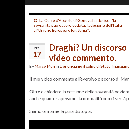
La Corte d’Appello di Genova ha deciso: “la
sovranità può essere ceduta, l’adesione dell’Italia
all’Unione Europea è legittima””.
Draghi? Un discorso 
FEB
17
video commento.
By
Marco Mori
in
Denunciamo il colpo di Stato finanziari
Il mio video commento all’eversivo discorso di Mar
Oltre a chiedere la cessione della sovranità nazion
anche quanto sapevamo: la normalità non ci verrà pi
Siamo ormai nella pura distopia: