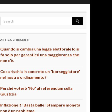
ARTICOLI RECENTI
Quando si cambia una legge elettorale lo si
fa solo per garantirsi una maggioranza che
non c’è.
Cosa rischia in concreto un “borseggiatore”
nel nostro ordinamento?
Perché voterò “No” al referendum sulla
Giustizia
Inflazione!!! Basta balle! Stampare moneta
non è un problema.