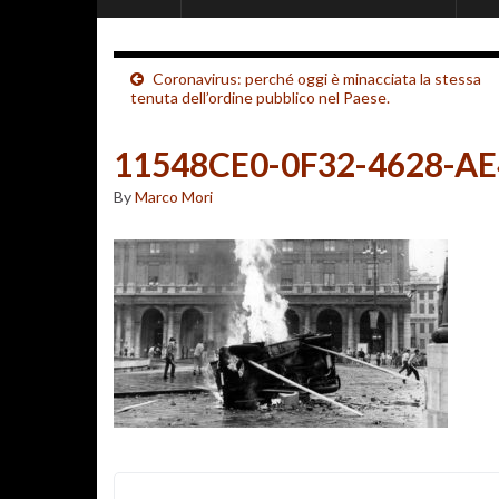
Coronavirus: perché oggi è minacciata la stessa
tenuta dell’ordine pubblico nel Paese.
11548CE0-0F32-4628-A
By
Marco Mori