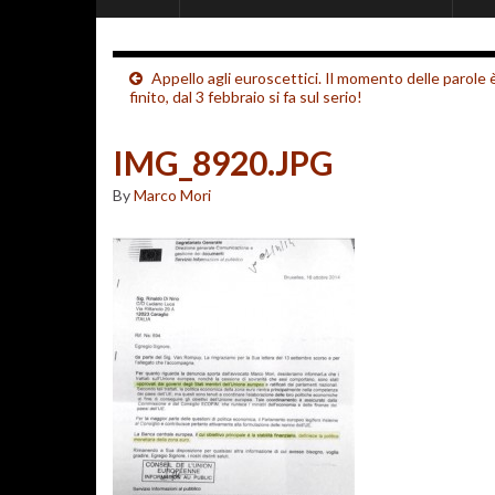
Appello agli euroscettici. Il momento delle parole 
finito, dal 3 febbraio si fa sul serio!
IMG_8920.JPG
By
Marco Mori