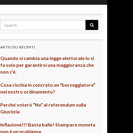
ARTICOLI RECENTI
Quando si cambia una legge elettorale lo si
fa solo per garantirsi una maggioranza che
non c’è.
Cosa rischia in concreto un “borseggiatore”
nel nostro ordinamento?
Perché voterò “No” al referendum sulla
Giustizia
Inflazione!!! Basta balle! Stampare moneta
non è un problema.