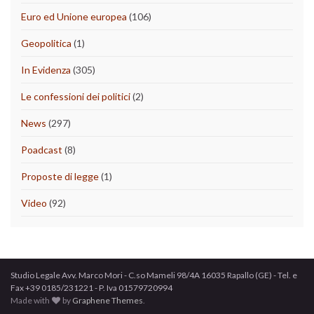
Euro ed Unione europea
(106)
Geopolitica
(1)
In Evidenza
(305)
Le confessioni dei politici
(2)
News
(297)
Poadcast
(8)
Proposte di legge
(1)
Video
(92)
Studio Legale Avv. Marco Mori - C.so Mameli 98/4A 16035 Rapallo (GE) - Tel. e
Fax +39 0185/231221 - P. Iva 01579720994
Made with
by
Graphene Themes
.