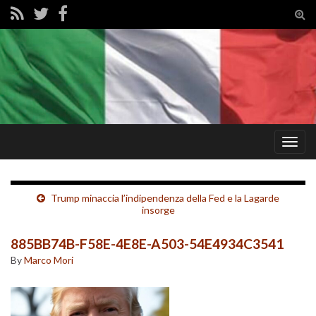
Tog
sear
for
Togg
navig
Trump minaccia l’indipendenza della Fed e la Lagarde
insorge
885BB74B-F58E-4E8E-A503-54E4934C3541
By
Marco Mori