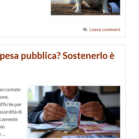
Leave comment
spesa pubblica? Sostenerlo è
raccontate
ione.
ficile per
ssurdità di
icamente
più
e …