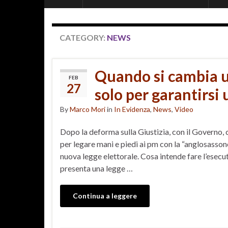
CATEGORY:
NEWS
Quando si cambia un
FEB
27
solo per garantirsi
By
Marco Mori
in
In Evidenza
,
News
,
Video
Dopo la deforma sulla Giustizia, con il Governo, 
per legare mani e piedi ai pm con la “anglosassone
nuova legge elettorale. Cosa intende fare l’esecut
presenta una legge …
Continua a leggere