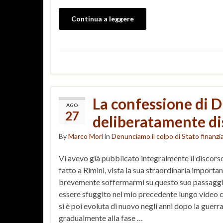
Continua a leggere
La confessione di 
AGO
27
deliberatamente dis
By
Marco Mori
in
Denunciamo il colpo di Stato finanzia
Vi avevo già pubblicato integralmente il discor
fatto a Rimini, vista la sua straordinaria importa
brevemente soffermarmi su questo suo passaggi
essere sfuggito nel mio precedente lungo video
si è poi evoluta di nuovo negli anni dopo la guer
gradualmente alla fase …