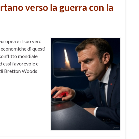
ortano verso la guerra con la
Europea e il suo vero
te economiche di questi
conflitto mondiale
d essi favorevole e
a di Bretton Woods