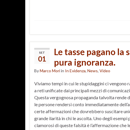
Le tasse pagano la 
SET
01
pura ignoranza.
By
Marco Mori
in
In Evidenza
,
News
,
Video
Viviamo tempi in cui le stupidaggini ci vengono 
a reti unificate dai principali mezzi di comunicaz
Questa vergognosa propaganda talvolta rende dif
le persone rendersi conto immediatamente dell’a
certe affermazioni che dovrebbero suscitare un
grande ilarità in chi le ascolta. Uno degli esempi 
clamorosi di queste falsità è l’affermazione che l