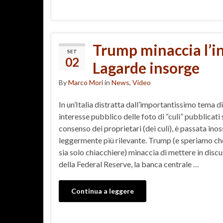
Trump minaccia l’in
SET
02
Lagarde insorge
By
Marco Mori
in
News
,
Video
In un’Italia distratta dall’importantissimo tema d
interesse pubblico delle foto di “culi” pubblicati s
consenso dei proprietari (dei culi), è passata in
leggermente più rilevante. Trump (e speriamo che
sia solo chiacchiere) minaccia di mettere in disc
della Federal Reserve, la banca centrale …
Continua a leggere