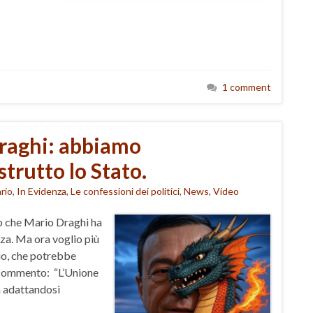
1 comment
Draghi: abbiamo
trutto lo Stato.
rio
,
In Evidenza
,
Le confessioni dei politici
,
News
,
Video
so che Mario Draghi ha
nza. Ma ora voglio più
o, che potrebbe
 commento: “L’Unione
ra adattandosi