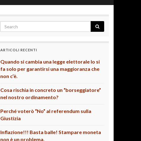
ARTICOLI RECENTI
Quando si cambia una legge elettorale lo si
fa solo per garantirsi una maggioranza che
non c’è.
Cosa rischia in concreto un “borseggiatore”
nel nostro ordinamento?
Perché voterò “No” al referendum sulla
Giustizia
Inflazione!!! Basta balle! Stampare moneta
non è un problema.