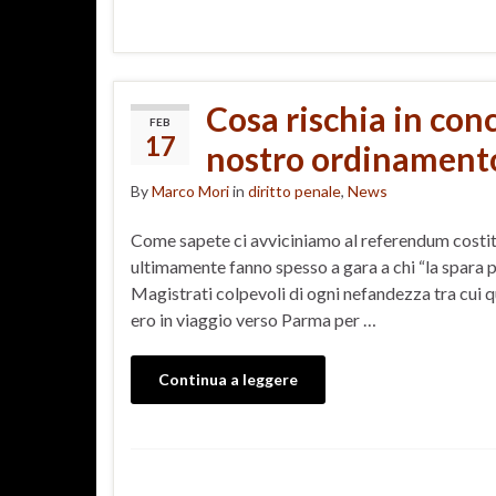
Cosa rischia in con
FEB
17
nostro ordinament
By
Marco Mori
in
diritto penale
,
News
Come sapete ci avviciniamo al referendum costitu
ultimamente fanno spesso a gara a chi “la spara pi
Magistrati colpevoli di ogni nefandezza tra cui q
ero in viaggio verso Parma per …
Continua a leggere