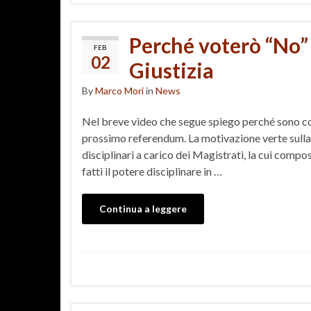
Perché voterò “No”
FEB
02
Giustizia
By
Marco Mori
in
News
Nel breve video che segue spiego perché sono cont
prossimo referendum. La motivazione verte sulla
disciplinari a carico dei Magistrati, la cui compo
fatti il potere disciplinare in …
Continua a leggere