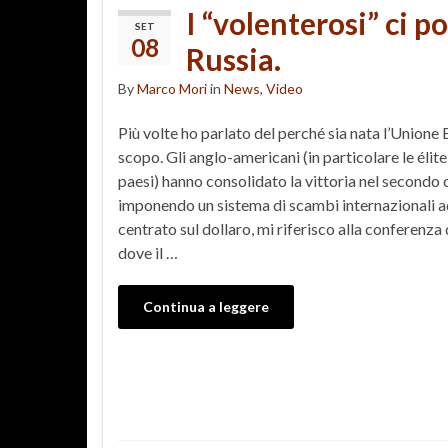
I “volenterosi” ci p
SET
08
Russia.
By
Marco Mori
in
News
,
Video
Più volte ho parlato del perché sia nata l’Unione 
scopo. Gli anglo-americani (in particolare le éli
paesi) hanno consolidato la vittoria nel secondo 
imponendo un sistema di scambi internazionali a
centrato sul dollaro, mi riferisco alla conferenz
dove il …
Continua a leggere