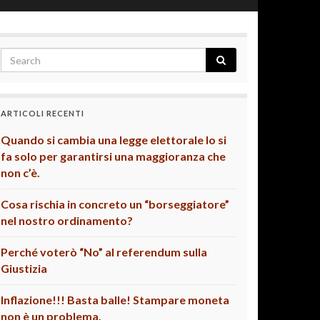
ARTICOLI RECENTI
Quando si cambia una legge elettorale lo si
fa solo per garantirsi una maggioranza che
non c’è.
Cosa rischia in concreto un “borseggiatore”
nel nostro ordinamento?
Perché voterò “No” al referendum sulla
Giustizia
Inflazione!!! Basta balle! Stampare moneta
non è un problema.