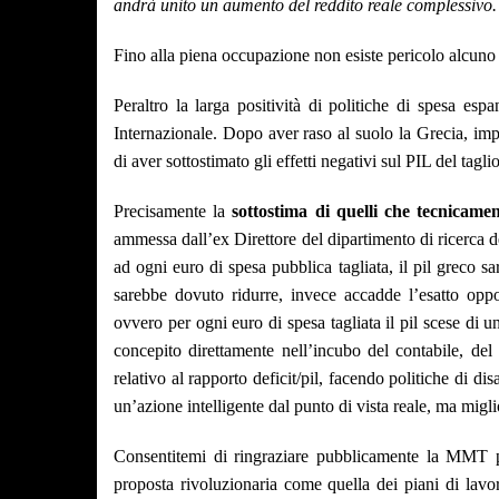
andrà unito un aumento del reddito reale complessivo
Fino alla piena occupazione non esiste pericolo alcuno d
Peraltro la larga positività di politiche di spesa es
Internazionale. Dopo aver raso al suolo la Grecia, im
di aver sottostimato gli effetti negativi sul PIL del tagl
Precisamente la
sottostima di quelli che tecnicamen
ammessa dall’ex Direttore del dipartimento di ricerca 
ad ogni euro di spesa pubblica tagliata, il pil greco sa
sarebbe dovuto ridurre, invece accadde l’esatto oppo
ovvero per ogni euro di spesa tagliata il pil scese di 
concepito direttamente nell’incubo del contabile, del
relativo al rapporto deficit/pil, facendo politiche di 
un’azione intelligente dal punto di vista reale, ma migl
Consentitemi di ringraziare pubblicamente la MMT p
proposta rivoluzionaria come quella dei piani di lavo