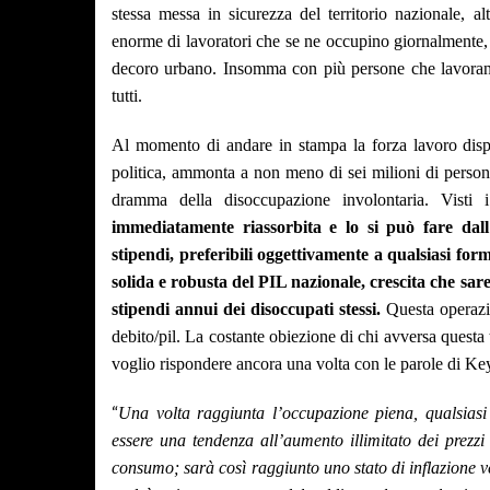
stessa messa in sicurezza del territorio nazionale, 
enorme di lavoratori che se ne occupino giornalmente,
decoro urbano. Insomma con più persone che lavorano 
tutti.
Al momento di andare in stampa la forza lavoro dispon
politica, ammonta a non meno di sei milioni di person
dramma della disoccupazione involontaria. Visti 
immediatamente riassorbita e lo si può fare dall
stipendi, preferibili oggettivamente a qualsiasi for
solida e robusta del PIL nazionale, crescita che sar
stipendi annui dei disoccupati stessi.
Questa operazio
debito/pil. La costante obiezione di chi avversa questa 
voglio rispondere ancora una volta con le parole di Ke
“
Una volta raggiunta l’occupazione piena, qualsiasi 
essere una tendenza all’aumento illimitato dei prezz
consumo; sarà così raggiunto uno stato di inflazione ver