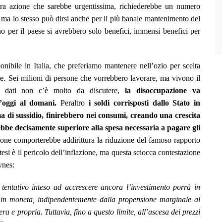
altra azione che sarebbe urgentissima, richiederebbe un numero
 ma lo stesso può dirsi anche per il più banale mantenimento del
per il paese si avrebbero solo benefici, immensi benefici per
ibile in Italia, che preferiamo mantenere nell’ozio per scelta
e. Sei milioni di persone che vorrebbero lavorare, ma vivono il
i dati non c’è molto da discutere,
la disoccupazione va
’oggi al domani.
Peraltro
i soldi corrisposti dallo Stato in
ma di sussidio, finirebbero nei consumi, creando una crescita
ebbe decisamente superiore alla spesa necessaria a pagare gli
ne comporterebbe addirittura la riduzione del famoso rapporto
tesi è il pericolo dell’inflazione, ma questa sciocca contestazione
ynes:
tentativo inteso ad accrescere ancora l’investimento porrà in
i in moneta, indipendentemente dalla propensione marginale al
a e propria. Tuttavia, fino a questo limite, all’ascesa dei prezzi