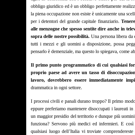
obbligo giuridico ed è un obbligo perfettamente realizza
la piena occupazione non esiste è unicamente una scell
per i detentori del grande capitale finanziario.
Tenere
alle menzogne che spesso sentite dire anche in televi
sopra delle nostre possibilità.
Una persona libera da 
tutti i mezzi e gli uomini a disposizione, possa pegg
pensarlo è demenziale, ma questo lo spiegava, come ab
Il primo punto programmatico di cui qualsiasi forz
proprio paese ad avere un tasso di disoccupazion
lavoro, dovrebbero essere immediatamente impie
drammatica in ogni settore.
I processi civili e panali durano troppo? Il primo modo
eppure preferiamo mantenere disoccupati i laureati in
un maggior presidio del territorio e dunque più uomini 
funziona? Servono più medici ed infermieri. E così v
qualsiasi luogo dell’Italia vi troviate comprendere