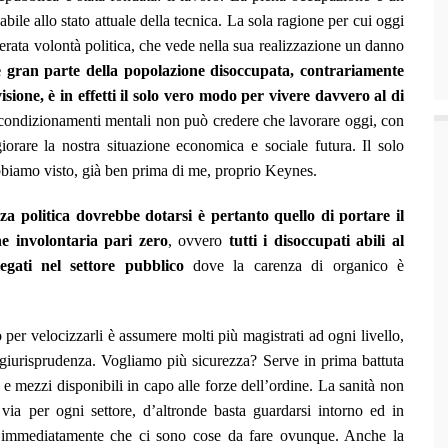
bile allo stato attuale della tecnica. La sola ragione per cui oggi
erata volontà politica, che vede nella sua realizzazione un danno
 gran parte della popolazione disoccupata, contrariamente
sione, è in effetti il solo vero modo per vivere davvero al di
condizionamenti mentali non può credere che lavorare oggi, con
iorare la nostra situazione economica e sociale futura. Il solo
biamo visto, già ben prima di me, proprio Keynes.
a politica dovrebbe dotarsi è pertanto quello di portare il
e involontaria pari zero
, ovvero
tutti i disoccupati abili al
gati nel settore pubblico
dove la carenza di organico è
 per velocizzarli è assumere molti più magistrati ad ogni livello,
 giurisprudenza. Vogliamo più sicurezza? Serve in prima battuta
e mezzi disponibili in capo alle forze dell’ordine. La sanità non
ia per ogni settore, d’altronde basta guardarsi intorno ed in
ste immediatamente che ci sono cose da fare ovunque. Anche la