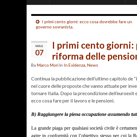
I primi cento giorni: ecco cosa dovrebbe fare un
governo sovranista.
I primi cento giorni:
MAG
07
riforma delle pensio
By
Marco Mori
in
In Evidenza
,
News
Continua la pubblicazione dell’ultimo capitolo de “L
nel cuore delle proposte che vanno attuate per invert
tornare Italia. Dopo la precondizione dell’euroexit 
ecco cosa fare per il lavoro e le pensioni.
B) Raggiungere la piena occupazione assumendo tutti i
La grande piaga per qualsiasi società civile è certamen
agire in conformità con l’obiettivo stesso per cui la 