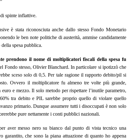
.”
i spinte inflattive.
pansive è stata riconosciuta anche dallo stesso Fondo Monetario
ponendo le ben note politiche di austerità, ammise candidamente
io della spesa pubblica.
te prendono il nome di moltiplicatori fiscali della spesa fu
del Fondo stesso, Olivier Blanchard
. In particolare si ipotizzò che
rebbe sceso solo di 0,5. Per tale ragione il rapporto debito/pil si
sto. Ovvero il moltiplicatore fu almeno tre volte più grande,
un euro e mezzo. I
l solo metodo per rispettare l’inutile parametro,
 60% tra debito e PIL sarebbe proprio quello di violare quello
disavanzo primario. Dunque assumere tutti i disoccupati è non solo
iorerebbe pure nettamente i conti pubblici nazionali.
er aver messo nero su bianco dal punto di vista tecnico una
ro garantito, che sono la piana attuazione di quanto ho appena