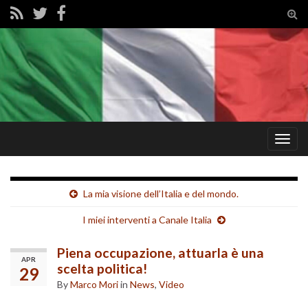
Tog
sear
for
Togg
navig
La mia visione dell’Italia e del mondo.
I miei interventi a Canale Italia
Piena occupazione, attuarla è una
APR
scelta politica!
29
By
Marco Mori
in
News
,
Video