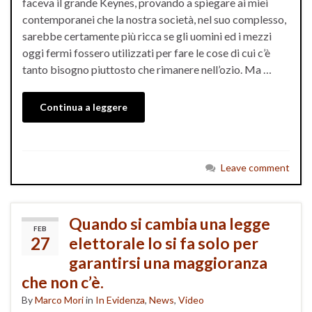
faceva il grande Keynes, provando a spiegare ai miei
contemporanei che la nostra società, nel suo complesso,
sarebbe certamente più ricca se gli uomini ed i mezzi
oggi fermi fossero utilizzati per fare le cose di cui c’è
tanto bisogno piuttosto che rimanere nell’ozio. Ma …
Continua a leggere
Leave comment
Quando si cambia una legge
FEB
27
elettorale lo si fa solo per
garantirsi una maggioranza
che non c’è.
By
Marco Mori
in
In Evidenza
,
News
,
Video