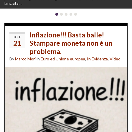
lanciata …
gli uomini ed …
Inflazione!!! Basta balle!
OTT
21
Stampare moneta non è un
problema.
By
Marco Mori
in
Euro ed Unione europea
,
In Evidenza
,
Video