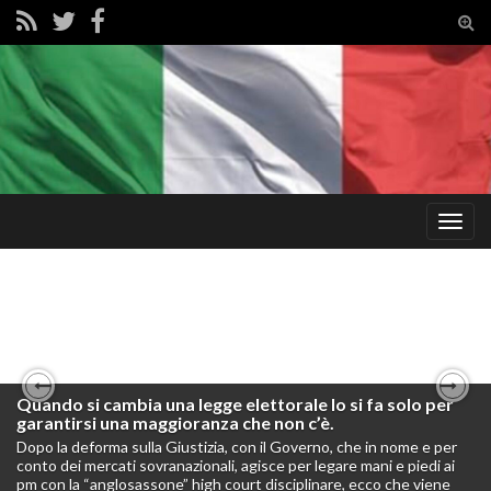
Tog
sear
for
Togg
navig
Quando si cambia una legge elettorale lo si fa solo per
Inflazione!!! Basta balle! Stampare moneta non è un
Previous
Nex
garantirsi una maggioranza che non c’è.
problema.
Dopo la deforma sulla Giustizia, con il Governo, che in nome e per
Passo parte del mio tempo, come sapete, un pò come faceva il
conto dei mercati sovranazionali, agisce per legare mani e piedi ai
grande Keynes, provando a spiegare ai miei contemporanei che la
pm con la “anglosassone” high court disciplinare, ecco che viene
nostra società, nel suo complesso, sarebbe certamente più ricca se