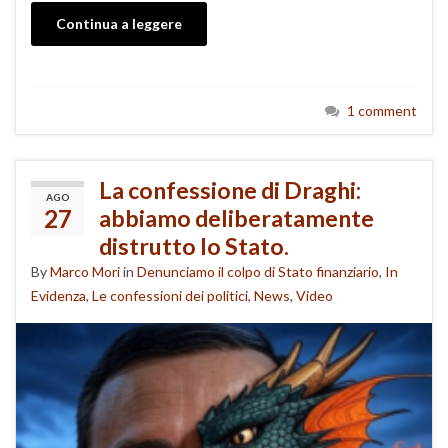
Continua a leggere
1 comment
La confessione di Draghi:
AGO
27
abbiamo deliberatamente
distrutto lo Stato.
By
Marco Mori
in
Denunciamo il colpo di Stato finanziario
,
In
Evidenza
,
Le confessioni dei politici
,
News
,
Video