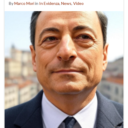
By
Marco Mori
in
In Evidenza
,
News
,
Video