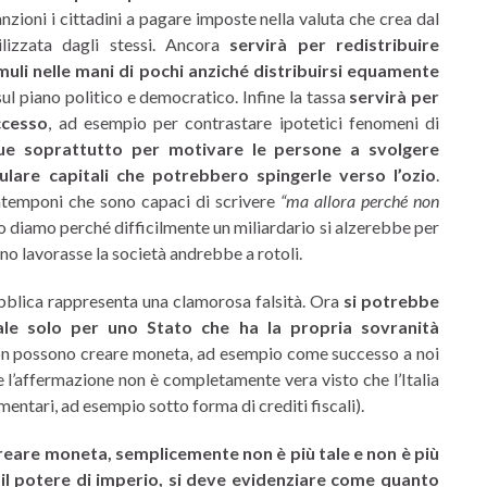
nzioni i cittadini a pagare imposte nella valuta che crea dal
ilizzata dagli stessi. Ancora
servirà per redistribuire
umuli nelle mani di pochi anziché distribuirsi equamente
l piano politico e democratico. Infine la tassa
servirà per
ccesso
, ad esempio per contrastare ipotetici fenomeni di
e soprattutto per motivare le persone a svolgere
ulare capitali che potrebbero spingerle verso l’ozio
.
ntemponi che sono capaci di scrivere
“ma allora perché non
lo diamo perché difficilmente un miliardario si alzerebbe per
uno lavorasse la società andrebbe a rotoli.
bblica rappresenta una clamorosa falsità. Ora
si potrebbe
ale solo per uno Stato che ha la propria sovranità
e non possono creare moneta, ad esempio come successo a noi
e l’affermazione non è completamente vera visto che l’Italia
tari, ad esempio sotto forma di crediti fiscali).
reare moneta, semplicemente non è più tale e non è più
il potere di imperio, si deve evidenziare come quanto