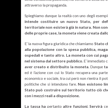
attraverso la propaganda.
Spieghiamo dunque la realtà con uno degli esempi
intende costituire un nuovo Stato, per de
territoriale
non esisterà già in natura. Non sono
delle proprie case, la moneta viene creata dall
E’ la nuova figura giuridica che chiamiamo
Stato c
alla popolazione con la spesa pubblica, magari
ospedali e tanto altro. La moneta con cui paga
nel sistema dal settore pubblico
. E’ immediato
aver creato e distribuito la moneta
. Dunque
ta
ed è l’azione con cui lo Stato recupera una part
economico e sociale, tra cui però non rientra il po
politiche che si intendono fare.
Non esistono lim
Stato può costruire sul territorio tutto ciò 
con i mezzi reali a disposizione.
La tassa ha
pertanto
altre funzioni
.
Servirà
ce