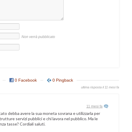
Non verrà pubblicato
0 Facebook
0 Pingback
ultima risposta il 11 mesi fa
11 mesi fa
to debba avere la sua moneta sovrana e utilizzarla per
trutture servizi pubblici e chi lavora nel pubblico. Ma le
za tasse? Cordiali saluti.