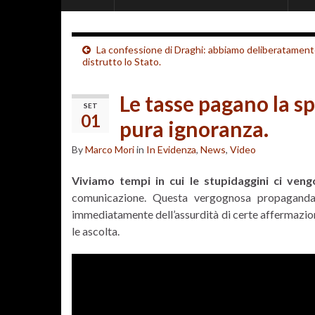
La confessione di Draghi: abbiamo deliberatamen
distrutto lo Stato.
Le tasse pagano la s
SET
01
pura ignoranza.
By
Marco Mori
in
In Evidenza
,
News
,
Video
Viviamo tempi in cui le stupidaggini ci veng
comunicazione. Questa vergognosa propaganda t
immediatamente dell’assurdità di certe affermazion
le ascolta.