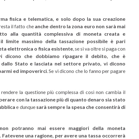
rma fisica e telematica, e solo dopo la sua creazione
resta il fatto che
anche dentro la zona euro non sarà mai
etto alla quantità complessiva di moneta creata e
a
il limite massimo della tassazione possibile è pari
a elettronica o fisica esistente
, se si va oltre si paga con
i dicono che dobbiamo ripagare il debito, che è
allo Stato e lasciata nel settore privato, vi dicono
sparmi ed impoverirci
. Se vi dicono che lo fanno per pagare
i rendere la questione più complessa di così non cambia il
perare con la tassazione più di quanto denaro sia stato
ubblica
e dunque
sarà sempre la spesa che consentirà di
 non potranno mai essere maggiori della moneta
. Fatevene una ragione, per avere una tassa occorrerà