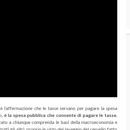
 è l’affermazione che le tasse servano per pagare la spesa
io,
è la spesa pubblica che consente di pagare le tasse
.
tato a chiunque comprenda le basi della macroeconomia e
ti gli altri, proprio in virtù del lavaggio del cervello fatto