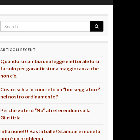
ARTICOLI RECENTI
Quando si cambia una legge elettorale lo si
fa solo per garantirsi una maggioranza che
non c’è.
Cosa rischia in concreto un “borseggiatore”
nel nostro ordinamento?
Perché voterò “No” al referendum sulla
Giustizia
Inflazione!!! Basta balle! Stampare moneta
non è un problema.