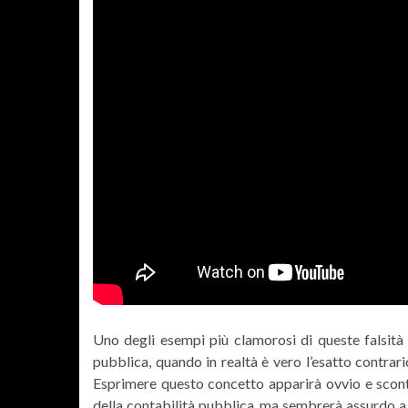
Uno degli esempi più clamorosi di queste falsità
pubblica, quando in realtà è vero l’esatto contrar
Esprimere questo concetto apparirà ovvio e scon
della contabilità pubblica, ma sembrerà assurdo a tut