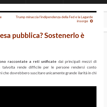
te
Trump minaccia l’indipendenza della Fed e la Lagarde
insorge
pesa pubblica? Sostenerlo è
ono raccontate a reti unificate
dai principali mezzi di
alvolta rende difficile per le persone rendersi conto
i che dovrebbero suscitare unicamente grande ilarità in chi