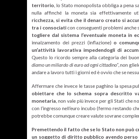
territorio
, lo Stato monopolista obbliga a pena sa
nulla affinché la moneta sia effettivamente ut
ricchezza, si evita che il denaro creato si acc
tra i consociati
con conseguenti problemi anche su
togliere dal sistema l’eventuale moneta in e
innalzamento dei prezzi (inflazione)
o comunqu
un’attività lavorativa impedendogli di accum
Questo lo ricordo sempre alla categoria dei buo
diamo un miliardo di euro ad ogni cittadino”
, non glie
andare a lavoro tutti i giorni ed è ovvio che se ness
Affermare che invece le tasse paghino la spesa pu
obiettare che lo schema sopra descritto v
monetaria
, non vale più invece per gli Stati ch
con l’ingresso nell’euro incubo (fermo restando ch
potrebbe comunque creare valute sovrane complemen
Premettendo il fatto che se lo Stato non può c
un soggetto di diritto pubblico avendo perso 