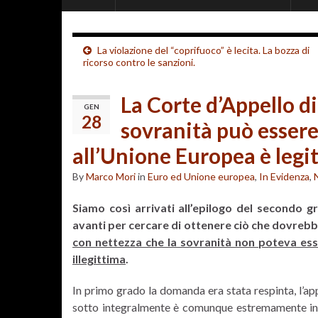
La violazione del “coprifuoco” è lecita. La bozza di
ricorso contro le sanzioni.
La Corte d’Appello d
GEN
28
sovranità può essere 
all’Unione Europea è legit
By
Marco Mori
in
Euro ed Unione europea
,
In Evidenza
,
Siamo così arrivati all’epilogo del secondo g
avanti per cercare di ottenere ciò che dovrebb
con nettezza che la sovranità non poteva esser
illegittima
.
In primo grado la domanda era stata respinta, l’app
sotto integralmente è comunque estremamente int