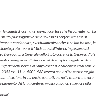
per le causali di cui in narrativa, accertare che l’esponente non ha
, il diritto plurisoggettivo della sovranità conformemente al
ntemente condannare, eventualmente anche in solido tra loro, la
sidente protempore, il Ministero dell’Interno in persona del
esso l’Avvocatura Generale dello Stato corrente in Genova, Viale
niale conseguente alla lesione del diritto plurisoggettivo della
iò in forza delle norme di rango costituzionale citate ed ai sensi e
st., 2043 c.c., 1 L. n. 400/1988 ovvero per le altre norme meglio
on quantificazione in via anche equitativa o nella misura che sarà
ezzamento del Giudicante ed in ogni caso non superiore alla
ionali”