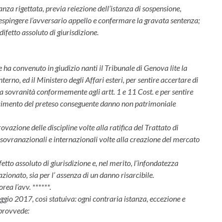
tanza rigettata, previa reiezione dell’istanza di sospensione,
respingere l’avversario appello e confermare la gravata sentenza;
difetto assoluto di giurisdizione.
 ha convenuto in giudizio nanti il Tribunale di Genova lite la
nterno, ed il Ministero degli Affari esteri, per sentire accertare di
lla sovranità conformemente agli artt. 1 e 11 Cost. e per sentire
rcimento del preteso conseguente danno non patrimoniale
azione delle discipline volte alla ratifica del Trattato di
 sovranazionali e internazionali volte alla creazione del mercato
ifetto assoluto di giurisdizione e, nel merito, l’infondatezza
 azionato, sia per l’ assenza di un danno risarcibile.
ea l’avv. ******.
gio 2017, così statuiva: ogni contraria istanza, eccezione e
 provvede: