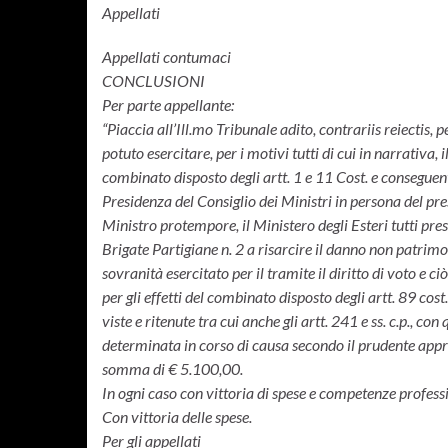
Appellati
Appellati contumaci
CONCLUSIONI
Per parte appellante:
“Piaccia all’Ill.mo Tribunale adito, contrariis reiectis, 
potuto esercitare, per i motivi tutti di cui in narrativa
combinato disposto degli artt. 1 e 11 Cost. e consegue
Presidenza del Consiglio dei Ministri in persona del pre
Ministro protempore, il Ministero degli Esteri tutti pr
Brigate Partigiane n. 2 a risarcire il danno non patrimo
sovranità esercitato per il tramite il diritto di voto e c
per gli effetti del combinato disposto degli artt. 89 co
viste e ritenute tra cui anche gli artt. 241 e ss. c.p., c
determinata in corso di causa secondo il prudente appr
somma di € 5.100,00.
In ogni caso con vittoria di spese e competenze profess
Con vittoria delle spese.
Per gli appellati