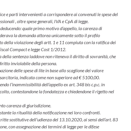
rice e parti intervenienti a corrispondere ai convenuti le spese del
ionali , oltre spese generali, IVA e CpA di legge.
 deducendo: quale primo motivo d’appello, la carenza di
siderava la domanda attorea unicamente sotto il profilo
 della violazione degli artt. 1 e 11 compiuta con la ratifica dei
 Fiscal Compact e legge Cost 1/2012.
 della sentenza laddove non riteneva il diritto di sovranità, che
diritto inviolabile della persona.
zione delle spese di lite in base allo scaglione dei valore
isarcitoria, indicata come non superiore ad € 5100,00.
endo l’inammissibilità dell’appello ex art. 348 bis c.p.c. in
ccolto, contestandone la fondatezza e chiedendone il rigetto nel
nto carenza di giurisdizione.
stante la ritualità della notificazione nei loro confronti.
ritte sostitutive dell’udienza del 13.10.2020, ai sensi dell’art. 83
one, con assegnazione dei termini di legge per le difese