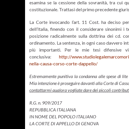
esamina se la cessione della sovranità, tra cui q
costituzionale. Trattasi del primo precedente giuri
La Corte invocando l’art. 11 Cost. ha deciso per 
dell’Italia, finendo con il considerare sinonimi 
posizione radicalmente sulla dottrina dei cd. cont
ordinamento. La sentenza, in ogni caso davvero inte
più importanti. Per le mie tesi difensive 
conclusiva:
http://www.studiolegalemarcomori.
nella-causa-corso-corte-dappello/
Estremamente punitiva la condanna alle spese di lite c
Mia intenzione è proseguire davanti alla Corte di Cass
contattarmi qualora vogliate dare dei piccoli contribu
R.G. n. 909/2017
REPUBBLICA ITALIANA
IN NOME DEL POPOLO ITALIANO
LA CORTE DI APPELLO DI GENOVA