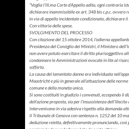
“Voglia l’Ill.ma Corte d’Appello adita, ogni contraria is
dichiarare inammissibile ex art. 348 bis c.p.c. ovvero 
in via di appello incidentale condizionato, dichiarare il 
Con vittoria delle spese.
SVOLGIMENTO DEL PROCESSO
Con citazione del 15 ottobre 2014, l’odierna appellante
Presidenza del Consiglio dei Ministri, il Ministero dell’I
non avere potuto esercitare il diritto plurisoggettivo a
condannare le Amministrazioni evocate in lite al risa
sofferto.
La causa del lamentato danno era individuata nell’approv
Maastricht e più in generale all’attuazione delle norme
comune e della moneta unica.
Si sono costituiti in giudizio i convenuti, eccependo il d
dell’azione proposta, sia per l’insussistenza dell’illecito
Intervenivano in via adesiva rispetto alla domanda attor
Il Tribunale di Genova con sentenza n. 1252 del 10 mag
deduzione reietta, definitivamente pronunciando, così