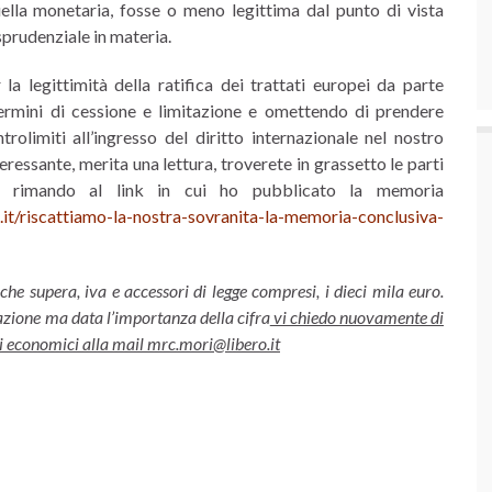
uella monetaria, fosse o meno legittima dal punto di vista
sprudenziale in materia.
la legittimità della ratifica dei trattati europei da parte
i termini di cessione e limitazione e omettendo di prendere
rolimiti all’ingresso del diritto internazionale nel nostro
ressante, merita una lettura, troverete in grassetto le parti
vi rimando al link in cui ho pubblicato la memoria
it/riscattiamo-la-nostra-sovranita-la-memoria-conclusiva-
he supera, iva e accessori di legge compresi, i dieci mila euro.
azione ma data l’importanza della cifra
vi chiedo nuovamente di
ti economici alla mail mrc.mori@libero.it