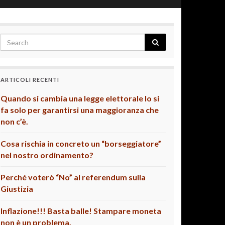
ARTICOLI RECENTI
Quando si cambia una legge elettorale lo si
fa solo per garantirsi una maggioranza che
non c’è.
Cosa rischia in concreto un “borseggiatore”
nel nostro ordinamento?
Perché voterò “No” al referendum sulla
Giustizia
Inflazione!!! Basta balle! Stampare moneta
non è un problema.