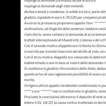
respinge la domanda formulata da parte attrice;
respinge la domande degli intervenienti;
dichiara tenuti e condanna, in solido tra loro, parte att
giudizio, liquidate in euro 6.783,00 per compensi profess
Avverso la pronuncia proponeva appello l’avv. ********
motivazione, ed illogicità della sentenza, laddove con
risarcitorio, senza valutare la domanda di accertamento
trattati internazionale di Maastricht, Lisbona e del cd
Con il secondo motivo d’appello era richiesta la riforma
si esercita per tramite l’esercizio del diritto di voto, un 
Con il terzo motivo d’appello era censurata la determina
indeterminato e non in base al valore della domanda r
Si costituiva in giudizio l’Avvocatura dello Stato, deduc
quanto privo di una ragionevole possibilità di essere a
merito.
Svolgeva altresì appello incidentale condizionato in pu
***** e avv ******** non si costituivano in giudizio, nono
Precisate le conclusioni attraverso il deposito di note sc
lettera h DL 18/20, la causa veniva trattenuta in decisi