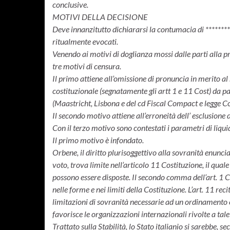
conclusive.
MOTIVI DELLA DECISIONE
Deve innanzitutto dichiararsi la contumacia di **********
ritualmente evocati.
Venendo ai motivi di doglianza mossi dalle parti alla p
tre motivi di censura.
Il primo attiene all’omissione di pronuncia in merito a
costituzionale (segnatamente gli artt 1 e 11 Cost) da par
(Maastricht, Lisbona e del cd Fiscal Compact e legge C
Il secondo motivo attiene all’erroneità dell’ esclusione de
Con il terzo motivo sono contestati i parametri di liquid
Il primo motivo è infondato.
Orbene, il diritto plurisoggettivo alla sovranità enunciat
voto, trova limite nell’articolo 11 Costituzione, il quale
possono essere disposte. Il secondo comma dell’art. 1 Co
nelle forme e nei limiti della Costituzione. L’art. 11 recita
limitazioni di sovranità necessarie ad un ordinamento c
favorisce le organizzazioni internazionali rivolte a tale 
Trattato sulla Stabilità, lo Stato italianio si sarebbe, s