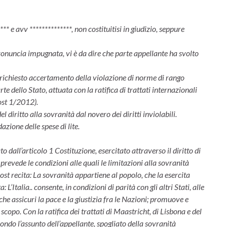
* e avv **************, non costituitisi in giudizio, seppure
ronuncia impugnata, vi è da dire che parte appellante ha svolto
l richiesto accertamento della violazione di norme di rango
te dello Stato, attuata con la ratifica di trattati internazionali
ost 1/2012).
l diritto alla sovranità dal novero dei diritti inviolabili.
azione delle spese di lite.
o dall’articolo 1 Costituzione, esercitato attraverso il diritto di
 prevede le condizioni alle quali le limitazioni alla sovranità
st recita: La sovranità appartiene al popolo, che la esercita
: L’Italia.. consente, in condizioni di parità con gli altri Stati, alle
he assicuri la pace e la giustizia fra le Nazioni; promuove e
scopo. Con la ratifica dei trattati di Maastricht, di Lisbona e del
econdo l’assunto dell’appellante, spogliato della sovranità