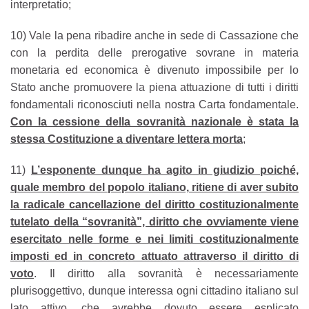
interpretatio;
10) Vale la pena ribadire anche in sede di Cassazione che
con la perdita delle prerogative sovrane in materia
monetaria ed economica è divenuto impossibile per lo
Stato anche promuovere la piena attuazione di tutti i diritti
fondamentali riconosciuti nella nostra Carta fondamentale.
Con la cessione della sovranità nazionale è stata la
stessa Costituzione a diventare lettera morta
;
11)
L’esponente dunque ha agito in giudizio poiché,
quale membro del popolo italiano, ritiene di aver subito
la radicale cancellazione del diritto costituzionalmente
tutelato della “sovranità”, diritto che ovviamente viene
esercitato nelle forme e nei limiti costituzionalmente
imposti ed in concreto attuato attraverso il diritto di
voto
. Il diritto alla sovranità è necessariamente
plurisoggettivo, dunque interessa ogni cittadino italiano sul
lato attivo, che avrebbe dovuto essere esplicato