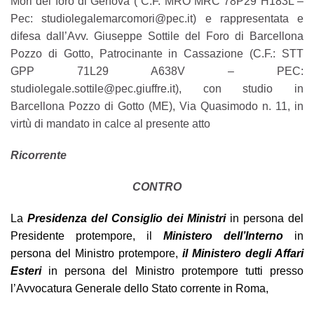
Mori del foro di Genova ( C.F. MRO MRC 78P29 H183L –
Pec: studiolegalemarcomori@pec.it) e rappresentata e
difesa dall’Avv. Giuseppe Sottile del Foro di Barcellona
Pozzo di Gotto, Patrocinante in Cassazione (C.F.: STT
GPP 71L29 A638V – PEC:
studiolegale.sottile@pec.giuffre.it), con studio in
Barcellona Pozzo di Gotto (ME), Via Quasimodo n. 11, in
virtù di mandato in calce al presente atto
Ricorrente
CONTRO
La
Presidenza del Consiglio dei Ministri
in persona del
Presidente protempore, il
Ministero dell’Interno
in
persona del Ministro protempore,
il Ministero degli Affari
Esteri
in persona del Ministro protempore tutti presso
l’Avvocatura Generale dello Stato corrente in Roma,