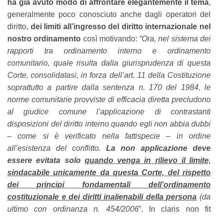
ha già avuto modo di affrontare elegantemente
il tema
,
generalmente poco conosciuto anche dagli operatori del
diritto,
dei limiti all’ingresso del diritto internazionale nel
nostro ordinamento
così motivando:
“Ora, nel sistema dei
rapporti tra ordinamento interno e ordinamento
comunitario, quale risulta dalla giurisprudenza di questa
Corte, consolidatasi, in forza dell’art. 11 della Costituzione
soprattutto a partire dalla sentenza n. 170 del 1984, le
norme comunitarie provviste di efficacia diretta precludono
al giudice comune l’applicazione di contrastanti
disposizioni del diritto interno quando egli non abbia dubbi
– come si è verificato nella fattispecie – in ordine
all’esistenza del conflitto.
La non applicazione deve
essere evitata solo
quando venga in rilievo
il limite,
sindacabile unicamente da questa Corte, del rispetto
dei principi fondamentali dell’ordinamento
costituzionale e dei diritti inalienabili della persona
(da
ultimo con ordinanza n. 454/2006
”. In claris non fit