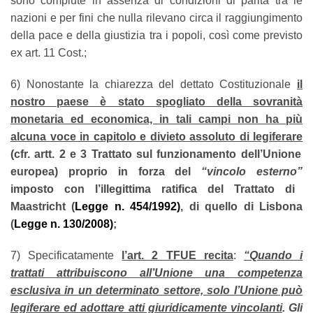
sono compiute in assenza di condizioni di parità tra le
nazioni e per fini che nulla rilevano circa il raggiungimento
della pace e della giustizia tra i popoli, così come previsto
ex art. 11 Cost.;
6)
Nonostante la chiarezza del dettato Costituzionale
il
nostro paese è stato spogliato della sovranità
monetaria ed economica, in tali campi non ha più
alcuna voce in capitolo e divieto assoluto di legiferare
(cfr. artt. 2 e 3 Trattato sul funzionamento dell’Unione
europea) proprio in forza del
“vincolo esterno”
imposto con l’illegittima ratifica del Trattato di
Maastricht
(
Legge n. 454/1992)
, di quello di Lisbona
(
Legge n. 130/2008)
;
7) Specificatamente
l’art. 2 TFUE recita
:
“Quando i
trattati attribuiscono all’Unione una competenza
esclusiva in un determinato settore, solo l’Unione può
legiferare ed adottare atti giuridicamente vincolanti
. Gli