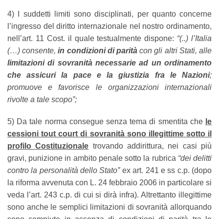
4) I suddetti limiti sono disciplinati, per quanto concerne
l’ingresso del diritto internazionale nel nostro ordinamento,
nell’art. 11 Cost. il quale testualmente dispone:
“(..) l’Italia
(…) consente,
in condizioni di parità
con gli altri Stati, alle
limitazioni di sovranità
necessarie ad un ordinamento
che assicuri la pace e la giustizia fra le Nazioni
;
promuove e favorisce le organizzazioni internazionali
rivolte a tale scopo”;
5) Da tale norma consegue senza tema di smentita che
le
cessioni tout court di sovranità sono illegittime sotto il
profilo Costituzionale
trovando addirittura, nei casi più
gravi, punizione in ambito penale sotto la rubrica
“dei delitti
contro la personalità dello Stato”
ex art. 241 e ss c.p. (dopo
la riforma avvenuta con L. 24 febbraio 2006 in particolare si
veda l’art. 243 c.p. di cui si dirà infra). Altrettanto illegittime
sono anche le semplici limitazioni di sovranità allorquando