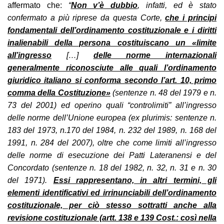
affermato che:
“
Non v’è dubbio
, infatti, ed è stato
confermato a più riprese da questa Corte,
che i principi
fondamentali dell’ordinamento costituzionale e i diritti
inalienabili della persona costituiscano un «limite
all’ingresso
[…]
delle norme internazionali
generalmente riconosciute alle quali l’ordinamento
giuridico italiano si conforma secondo l’art. 10, primo
comma della Costituzione»
(sentenze n. 48 del 1979 e n.
73 del 2001) ed operino quali “controlimiti” all’ingresso
delle norme dell’Unione europea (ex plurimis: sentenze n.
183 del 1973, n.170 del 1984, n. 232 del 1989, n. 168 del
1991, n. 284 del 2007), oltre che come limiti all’ingresso
delle norme di esecuzione dei Patti Lateranensi e del
Concordato (sentenze n. 18 del 1982, n. 32, n. 31 e n. 30
del 1971).
Essi rappresentano, in altri termini, gli
elementi identificativi ed irrinunciabili dell’ordinamento
costituzionale, per ciò stesso sottratti anche alla
revisione costituzionale (artt. 138 e 139 Cost.: così nella