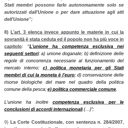
Stati membri possono farlo autonomamente solo se
autorizzati dall’Unione o per dare attuazione agli atti
dell’Unione”;
8)
L’art. 3 elenca invece appunto le materie in cui la
sovranità è stata ceduta ed il popolo non ha più voce in
capitolo
:
“
L’unione ha competenza esclusiva nei
seguenti settori
: a) unione doganale; b) definizione delle
regole di concorrenza necessarie al funzionamento del
mercato interno;
c) politica monetaria per gli Stati
membri di cui la moneta è l’euro
; d) conservazione delle
risorse biologiche del mare nel quadro della politica
comune della pesca;
e) politica commerciale comune
.
L’unione ha inoltre
competenza esclusiva per le
conclusioni di accordi internazionali
(…)”;
9)
La Corte Costituzionale, con sentenza n. 284/2007,