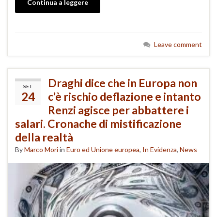
Continua a leggere
Leave comment
Draghi dice che in Europa non
SET
24
c’è rischio deflazione e intanto
Renzi agisce per abbattere i
salari. Cronache di mistificazione
della realtà
By
Marco Mori
in
Euro ed Unione europea
,
In Evidenza
,
News