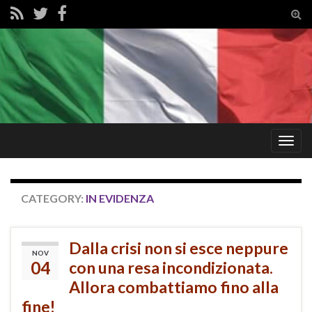
Tog
sear
for
Togg
navig
CATEGORY:
IN EVIDENZA
Dalla crisi non si esce neppure
NOV
04
con una resa incondizionata.
Allora combattiamo fino alla
fine!