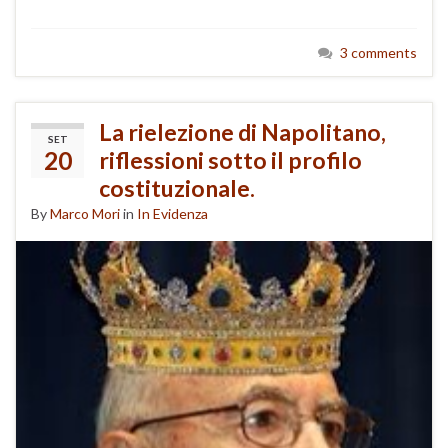
3 comments
La rielezione di Napolitano,
SET
20
riflessioni sotto il profilo
costituzionale.
By
Marco Mori
in
In Evidenza