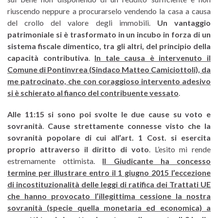
riuscendo neppure a procurarselo vendendo la casa a causa
del crollo del valore degli immobili.
Un vantaggio
patrimoniale si è trasformato in un incubo in forza di un
sistema fiscale dimentico, tra gli altri, del principio della
capacità contributiva
.
In tale causa è intervenuto il
Comune di Pontinvrea (Sindaco Matteo Camiciottoli), da
me patrocinato, che con coraggioso intervento adesivo
si è schierato al fianco del contribuente vessato
.
Alle 11:15 si sono poi svolte le due cause su voto e
sovranità
.
Cause strettamente connesse visto che la
sovranità popolare di cui all’art. 1 Cost. si esercita
proprio attraverso il diritto di voto
. L’esito mi rende
estremamente ottimista.
Il Giudicante ha concesso
termine per illustrare entro il 1 giugno 2015 l’eccezione
di incostituzionalità delle leggi di ratifica dei Trattati UE
che hanno provocato l’illegittima cessione la nostra
sovranità (specie quella monetaria ed economica) a