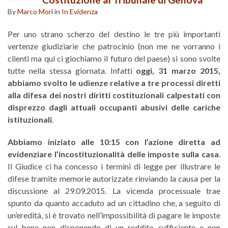
By
Marco Mori
in
In Evidenza
Per uno strano scherzo del destino le tre più importanti
vertenze giudiziarie che patrocinio (non me ne vorranno i
clienti ma qui ci giochiamo il futuro del paese) si sono svolte
tutte nella stessa giornata. Infatti
oggi, 31 marzo 2015,
abbiamo svolto le udienze relative a tre processi diretti
alla difesa dei nostri diritti costituzionali calpestati con
disprezzo dagli attuali occupanti abusivi delle cariche
istituzionali
.
Abbiamo iniziato alle 10:15 con l’azione diretta ad
evidenziare l’incostituzionalità delle imposte sulla casa
.
Il Giudice ci ha concesso i termini di legge per illustrare le
difese tramite memorie autorizzate rinviando la causa per la
discussione al 29.09.2015. La vicenda processuale trae
spunto da quanto accaduto ad un cittadino che, a seguito di
un’eredità, si è trovato nell’impossibilità di pagare le imposte
sul bene non disponendo di un reddito sufficiente e non