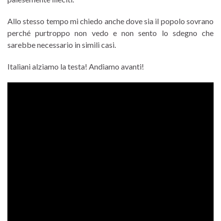
Allo stesso tempo mi chiedo anche dove sia il popolo sovrano
perché purtroppo non vedo e non sento lo sdegno che
sarebbe necessario in simili casi.
Italiani alziamo la testa! Andiamo avanti!