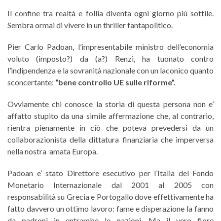
Il confine tra realtà e follia diventa ogni giorno più sottile.
Sembra ormai di vivere in un thriller fantapolitico.
Pier Carlo Padoan, l’impresentabile ministro dell’economia
voluto (imposto?) da (a?) Renzi, ha tuonato contro
l’indipendenza e la sovranità nazionale con un laconico quanto
sconcertante:
“bene controllo UE sulle riforme”.
Ovviamente chi conosce la storia di questa persona non e’
affatto stupito da una simile affermazione che, al contrario,
rientra pienamente in ciò che poteva prevedersi da un
collaborazionista della dittatura finanziaria che imperversa
nella nostra amata Europa.
Padoan e’ stato Direttore esecutivo per l’Italia del Fondo
Monetario Internazionale dal 2001 al 2005 con
responsabilità su Grecia e Portogallo dove effettivamente ha
fatto davvero un ottimo lavoro: fame e disperazione la fanno
da padroni in entrambe le nazioni. Ma il vero fiore