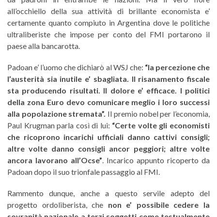
all’occhiello della sua attività di brillante economista e’
certamente quanto compiuto in Argentina dove le politiche
ultraliberiste che impose per conto del FMI portarono il
paese alla bancarotta.
Padoan e’ l’uomo che dichiarò al WSJ che:
“la percezione che
l’austerità sia inutile e’ sbagliata. Il risanamento fiscale
sta producendo risultati. Il dolore e’ efficace. I politici
della zona Euro devo comunicare meglio i loro successi
alla popolazione stremata”.
Il premio nobel per l’economia,
Paul Krugman parla così di lui:
“Certe volte gli economisti
che ricoprono incarichi ufficiali danno cattivi consigli;
altre volte danno consigli ancor peggiori; altre volte
ancora lavorano all’Ocse”
. Incarico appunto ricoperto da
Padoan dopo il suo trionfale passaggio al FMI.
Rammento dunque, anche a questo servile adepto del
progetto ordoliberista, che
non e’ possibile cedere la
sovranità nazionale a terzi soggetti come testualmente