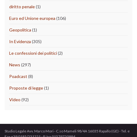
diritto penale
(1)
Euro ed Unione europea
(106)
Geopolitica
(1)
In Evidenza
(305)
Le confessioni dei politici
(2)
News
(297)
Poadcast
(8)
Proposte di legge
(1)
Video
(92)
Studio Legale Avv. Marco Mori - C.so Mameli 98/4A 16035 Rapallo (GE) - Tel. e
Fax +39 0185/231221 - P. Iva 01579720994