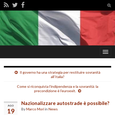
Tog
sear
for
Togg
navig
Il governo ha una strategia per restituire sovranità
all’Italia?
Come si riconquista l’indipendenza e la sovranità: la
precondizione è l’euroexit.
Nazionalizzare autostrade è possibile?
AGO
By
Marco Mori
in
News
19