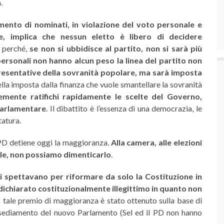
.
mento di nominati, in violazione del voto personale e
e, implica che nessun eletto è libero di decidere
 perché,
se non si ubbidisce al partito, non si sarà più
ersonali non hanno alcun peso la linea del partito non
esentative della sovranità popolare, ma sarà imposta
uella imposta dalla finanza che vuole smantellare la sovranità
mente ratifichi rapidamente le scelte del Governo,
Parlamentare
. Il dibattito è l’essenza di una democrazia, le
tatura.
l PD detiene oggi la maggioranza.
Alla camera, alle elezioni
elle, non possiamo dimenticarlo
.
i spettavano per riformare da solo la Costituzione in
dichiarato costituzionalmente illegittimo in quanto non
o tale premio di maggioranza è stato ottenuto sulla base di
’insediamento del nuovo Parlamento (Sel ed il PD non hanno