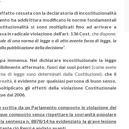
.
affatto cessata con la declaratoria di incostituzionalità
mento ha addirittura modificato le norme fondamentali
stituzionalità si sono moltiplicati fino ad arrivare a
a in radicale violazione dell’art. 136 Cost.
che dispone:
nale di una norma di legge o di atto avente forza di legge, la
alla pubblicazione della decisione
“.
pa immensa. Nel dichiarare incostituzionale la legge
ibilmente affermato, fuori dai suoi poteri
(come avete
norma di legge sono determinati dalla Costituzione),
che il
 realtà,
è evidente per qualsiasi persona di buon senso,
tiplicato gli effetti della violazione Costituzionale
ue dal 2006.
scritta da un Parlamento composto in violazione dei
nque composto senza rispettare la sovranità popolare
n la sentenza n. 8878/14 ha evidenziato la grave lesione
ante ciò Renzi è andato avanti.