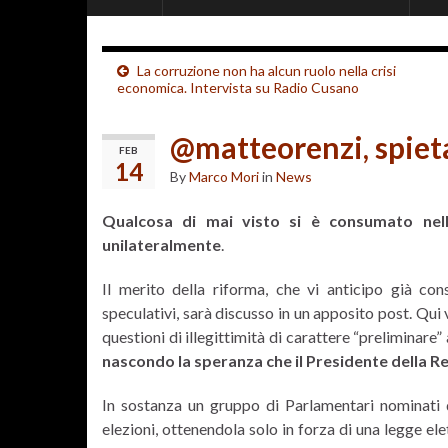
La corruzione non ha alcun ruolo nella crisi
economica. Intervista su Radio Cusano
@matteorenzi, spieta
FEB
14
By
Marco Mori
in
News
Qualcosa di mai visto si è consumato nell
unilateralmente
.
Il merito della riforma, che vi anticipo già co
speculativi, sarà discusso in un apposito post. Qui
questioni di illegittimità di carattere “preliminar
nascondo la speranza che il Presidente della R
In sostanza un gruppo di Parlamentari nominati 
elezioni, ottenendola solo in forza di una legge ele