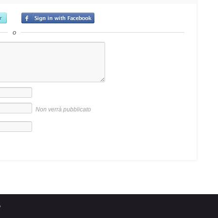
o
Non verrà pubblicato
o