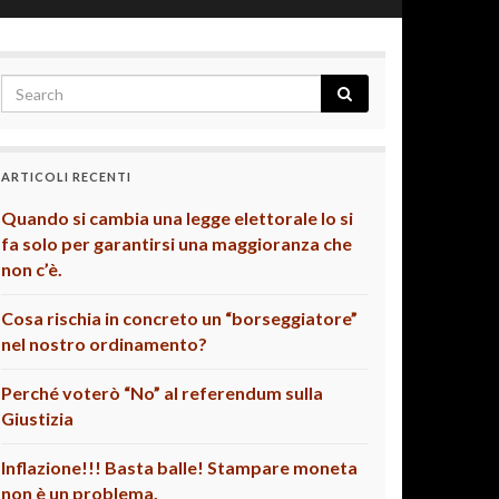
ARTICOLI RECENTI
Quando si cambia una legge elettorale lo si
fa solo per garantirsi una maggioranza che
non c’è.
Cosa rischia in concreto un “borseggiatore”
nel nostro ordinamento?
Perché voterò “No” al referendum sulla
Giustizia
Inflazione!!! Basta balle! Stampare moneta
non è un problema.