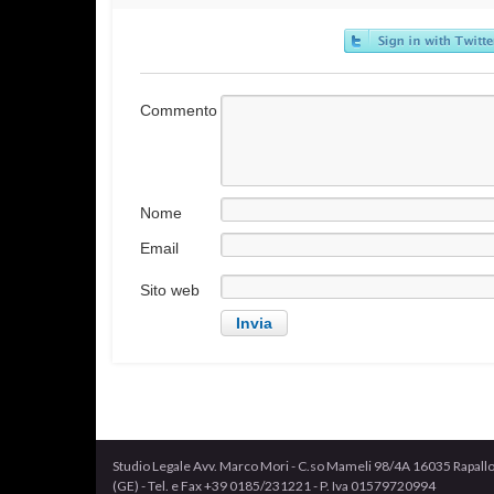
Commento
Nome
Email
Sito web
Studio Legale Avv. Marco Mori - C.so Mameli 98/4A 16035 Rapall
(GE) - Tel. e Fax +39 0185/231221 - P. Iva 01579720994