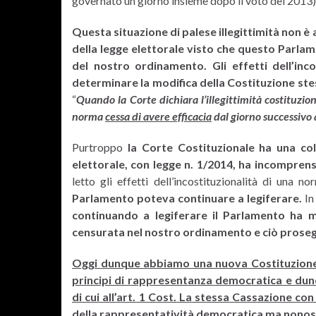
governato un giorno insieme dopo il voto del 2013)
Questa situazione di palese illegittimità non è 
della legge elettorale visto che questo Parla
del nostro ordinamento. Gli effetti dell’inco
determinare la modifica della Costituzione stess
“
Quando la Corte dichiara l’illegittimità costituzio
norma
cessa di avere efficacia
dal giorno successivo 
Purtroppo
la Corte Costituzionale ha una col
elettorale, con legge n. 1/2014, ha incomprens
letto gli effetti dell’incostituzionalità di una 
Parlamento poteva continuare a legiferare.
In
continuando a legiferare il Parlamento ha mol
censurata nel nostro ordinamento e ciò proseg
Oggi dunque abbiamo una nuova Costituzione 
principi di rappresentanza democratica e du
di cui all’art. 1 Cost. La stessa Cassazione co
della rappresentatività democratica ma nonost