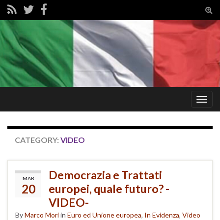
Tog
sear
for
Togg
navig
CATEGORY:
VIDEO
Democrazia e Trattati
MAR
20
europei, quale futuro? -
VIDEO-
By
Marco Mori
in
Euro ed Unione europea
,
In Evidenza
,
Video