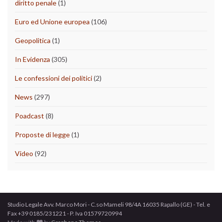
diritto penale
(1)
Euro ed Unione europea
(106)
Geopolitica
(1)
In Evidenza
(305)
Le confessioni dei politici
(2)
News
(297)
Poadcast
(8)
Proposte di legge
(1)
Video
(92)
Studio Legale Avv. Marco Mori - C.so Mameli 98/4A 16035 Rapallo (GE) - Tel. e
Fax +39 0185/231221 - P. Iva 01579720994