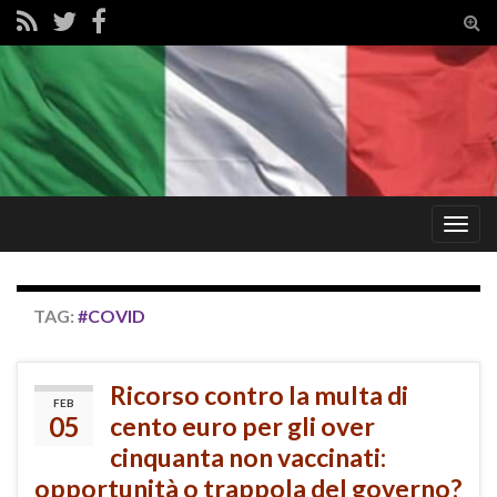
Tog
sear
for
Togg
navig
TAG:
#COVID
Ricorso contro la multa di
FEB
05
cento euro per gli over
cinquanta non vaccinati:
opportunità o trappola del governo?