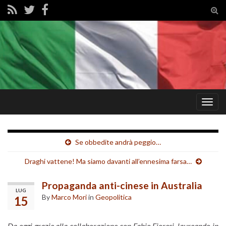
Tog
sear
for
Togg
navig
Se obbedite andrà peggio…
Draghi vattene! Ma siamo davanti all’ennesima farsa…
Propaganda anti-cinese in Australia
LUG
By
Marco Mori
in
Geopolitica
15
Da oggi grazie alla collaborazione con Fabio Fioresi, laureando in