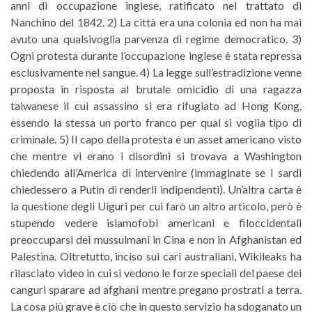
anni di occupazione inglese, ratificato nel trattato di
Nanchino del 1842. 2) La città era una colonia ed non ha mai
avuto una qualsivoglia parvenza di regime democratico. 3)
Ogni protesta durante l’occupazione inglese è stata repressa
esclusivamente nel sangue. 4) La legge sull’estradizione venne
proposta in risposta al brutale omicidio di una ragazza
taiwanese il cui assassino si era rifugiato ad Hong Kong,
essendo la stessa un porto franco per qual si voglia tipo di
criminale. 5) Il capo della protesta è un asset americano visto
che mentre vi erano i disordini si trovava a Washington
chiedendo all’America di intervenire (immaginate se I sardi
chiedessero a Putin di renderli indipendenti). Un’altra carta è
la questione degli Uiguri per cui farò un altro articolo, però è
stupendo vedere islamofobi americani e filoccidentali
preoccuparsi dei mussulmani in Cina e non in Afghanistan ed
Palestina. Oltretutto, inciso sui cari australiani, Wikileaks ha
rilasciato video in cui si vedono le forze speciali del paese dei
canguri sparare ad afghani mentre pregano prostrati a terra.
La cosa più grave è ciò che in questo servizio ha sdoganato un