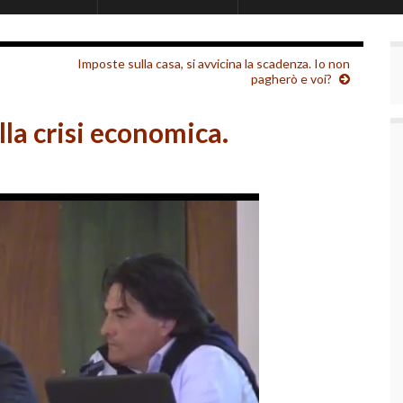
Imposte sulla casa, si avvicina la scadenza. Io non
pagherò e voi?
lla crisi economica.