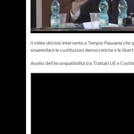
Il video del mio intervento a Tempio Pausania che sp
smantellare le costituzioni democratiche e le liber
Analisi dell’incompatibilità tra Trattati UE e Costi