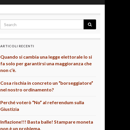
ARTICOLI RECENTI
Quando si cambia una legge elettorale lo si
fa solo per garantirsi una maggioranza che
non c’è.
Cosa rischia in concreto un “borseggiatore”
nel nostro ordinamento?
Perché voterò “No” al referendum sulla
Giustizia
Inflazione!!! Basta balle! Stampare moneta
non è un problema.