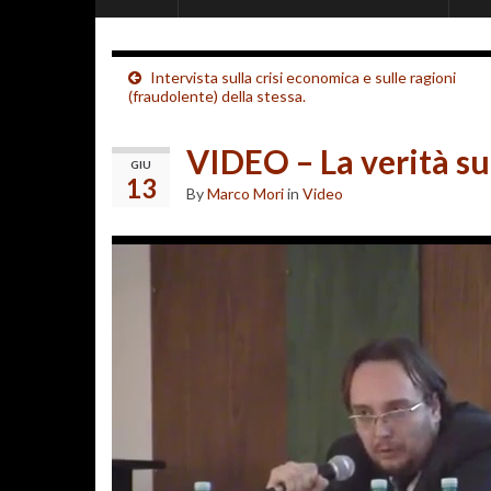
Intervista sulla crisi economica e sulle ragioni
(fraudolente) della stessa.
VIDEO – La verità su
GIU
13
By
Marco Mori
in
Video