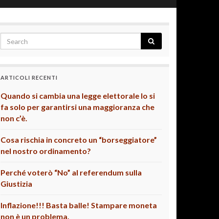
ARTICOLI RECENTI
Quando si cambia una legge elettorale lo si
fa solo per garantirsi una maggioranza che
non c’è.
Cosa rischia in concreto un “borseggiatore”
nel nostro ordinamento?
Perché voterò “No” al referendum sulla
Giustizia
Inflazione!!! Basta balle! Stampare moneta
non è un problema.