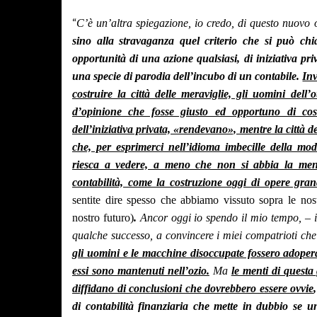
“
C’è un’altra spiegazione, io credo, di questo nuovo 
sino alla stravaganza quel criterio che si può chi
opportunità di una azione qualsiasi, di iniziativa priv
una specie di parodia dell’incubo di un contabile.
Inv
costruire la città delle meraviglie, gli uomini dell
d’opinione che fosse giusto ed opportuno di cost
dell’iniziativa privata, «rendevano», mentre la città 
che, per esprimerci nell’idioma imbecille della mod
riesca a vedere, a meno che non si abbia la ment
contabilità, come la costruzione oggi di opere gra
sentite dire spesso che abbiamo vissuto sopra le nost
nostro futuro)
.
Ancor oggi io spendo il mio tempo, – 
qualche successo, a convincere i miei compatrioti che
gli uomini e le macchine disoccupate fossero adoperat
essi sono mantenuti nell’ozio.
Ma
le menti di questa 
diffidano di conclusioni che dovrebbero essere ovvie
di contabilità finanziaria che mette in dubbio se 