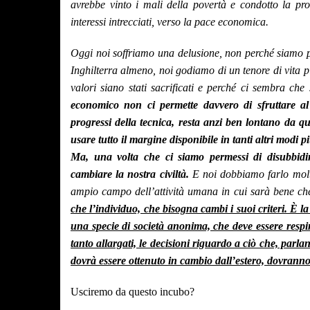
avrebbe vinto i mali della povertà e condotto la pr
interessi intrecciati, verso la pace economica.
Oggi noi soffriamo una delusione, non perché siamo pi
Inghilterra almeno, noi godiamo di un tenore di vita p
valori siano stati sacrificati e perché ci sembra che s
economico non ci permette davvero di sfruttare al 
progressi della tecnica, resta anzi ben lontano da qu
usare tutto il margine disponibile in tanti altri modi p
Ma, una volta che ci siamo permessi di disubbidire
cambiare la nostra civiltà.
E noi dobbiamo farlo molt
ampio campo dell’attività umana in cui sarà bene che
che l’individuo, che bisogna cambi i suoi criteri. È 
una specie di società anonima, che deve essere respin
tanto allargati, le decisioni riguardo a ciò che, par
dovrà essere ottenuto in cambio dall’estero, dovranno e
Usciremo da questo incubo?