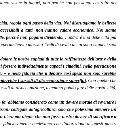
iamo vivere in tuguri, non perché non possiamo costruire dei
cida, regola ogni passo della vita.
Noi distruggiamo le bellezze
accessibili a tutti, non hanno valore economico
. Noi siamo
telle, perché non pagano dividendo.
Londra è una delle città più
 «permettere» i massimi livelli di civiltà di cui sono capaci i suoi
otare le nostre capitali di tutte le raffinatezze dell’arte e della
cui fossero individualmente capaci i cittadini, nella persuasione
e, – e nella fiducia che il denaro così speso non solo sarebbe
nderebbe i sussidi di disoccupazione superflui
.
Con quello che
ussidi di disoccupazione, avremmo potuto fare delle nostre città,
 fa, abbiamo considerato come un dovere morale di rovinare i
dizioni collegate all’agricoltura, solo che potessimo ottenere un
 c’era più niente che non fosse nostro dovere di sacrificare a
fiduciosamente credevamo che l’adorazione di questi mostri