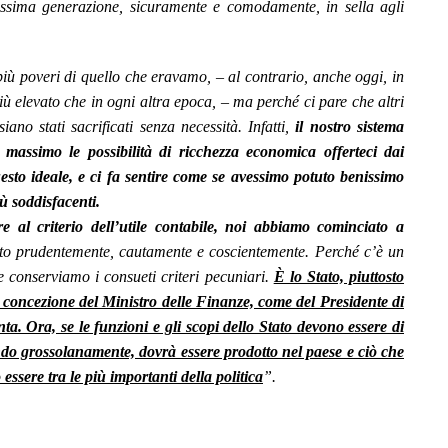
ossima generazione, sicuramente e comodamente, in sella agli
ù poveri di quello che eravamo, – al contrario, anche oggi, in
iù elevato che in ogni altra epoca, – ma perché ci pare che altri
iano stati sacrificati senza necessità. Infatti,
il nostro sistema
massimo le possibilità di ricchezza economica offerteci dai
esto ideale, e ci fa sentire come se avessimo potuto benissimo
iù soddisfacenti.
 al criterio dell’utile contabile, noi abbiamo cominciato a
o prudentemente, cautamente e coscientemente. Perché c’è un
 conserviamo i consueti criteri pecuniari.
È lo Stato, piuttosto
la concezione del Ministro delle Finanze, come del Presidente di
ta. Ora, se le funzioni e gli scopi dello Stato devono essere di
lando grossolanamente, dovrà essere prodotto nel paese e ciò che
ssere tra le più importanti della politica
”.