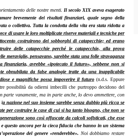
orientamento delle nostre menti.
Il secolo XIX aveva esagerato
amare brevemente dei risultati finanziari, quale segno della
ata o collettiva.
Tutta la condotta della vita era stata ridotta a
ece di usare le loro moltiplicate riserve materiali e tecniche per
’ottocento costruirono dei sobborghi di catapecchie; ed erano
ruire delle catapecchie perché le catapecchie, alla prova
delle meraviglie, pensavano, sarebbe stata una folle stravaganza
a finanziaria, avrebbe «ipotecato il futuro», sebbene non si
e obnubilata da false analogie tratte da una inapplicabile
ndiose e magnifiche possa impoverire il futuro
(n.d.s. Eppure
re possibilità da odierni imbecilli che purtroppo decidono del
in parte vanamente, ma in parte anche, lo devo ammettere, con
 l
a nazione nel suo insieme sarebbe senza dubbio più ricca se
e per costruire le case di cui si ha tanto bisogno, che non se
generazione sono così offuscate da calcoli sofisticati, che esse
, e questo ancora per la cieca fiducia che hanno in un sistema
un’operazione del genere «renderebbe».
Noi dobbiamo restare