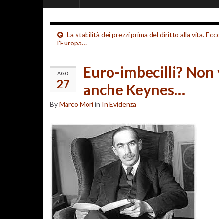
La stabilità dei prezzi prima del diritto alla vita. Ecc
l’Europa…
Euro-imbecilli? Non v
AGO
27
anche Keynes…
By
Marco Mori
in
In Evidenza