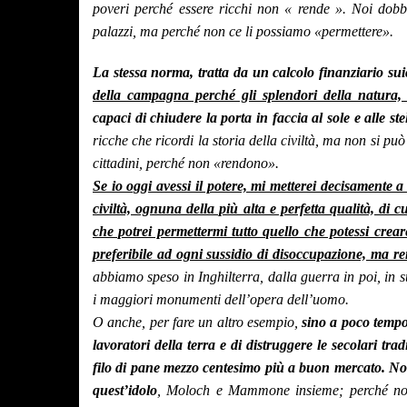
poveri perché essere ricchi non « rende ». Noi dobb
palazzi, ma perché non ce li possiamo «permettere».
La stessa norma, tratta da un calcolo finanziario sui
della campagna perché gli splendori della natura, 
capaci di chiudere la porta in faccia al sole e alle s
ricche che ricordi la storia della civiltà, ma non si può
cittadini, perché non «rendono».
Se io oggi avessi il potere, mi metterei decisamente a d
civiltà, ognuna della più alta e perfetta qualità, di 
che potrei permettermi tutto quello che potessi crear
preferibile ad ogni sussidio di disoccupazione, ma re
abbiamo speso in Inghilterra, dalla guerra in poi, in s
i maggiori monumenti dell’opera dell’uomo.
O anche, per fare un altro esempio,
sino a poco tempo
lavoratori della terra e di distruggere le secolari tra
filo di pane mezzo centesimo più a buon mercato.
Non
quest’idolo
, Moloch e Mammone insieme; perché noi 