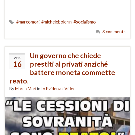
#marcomori
,
#micheleboldrin
,
#socialismo
3 comments
Un governo che chiede
APR
16
prestiti ai privati anziché
battere moneta commette
reato.
By
Marco Mori
in
In Evidenza
,
Video