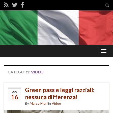
Tog
sear
for
Togg
navig
CATEGORY:
VIDEO
Green pass e leggi razziali:
LUG
16
nessuna differenza!
By
Marco Mori
in
Video