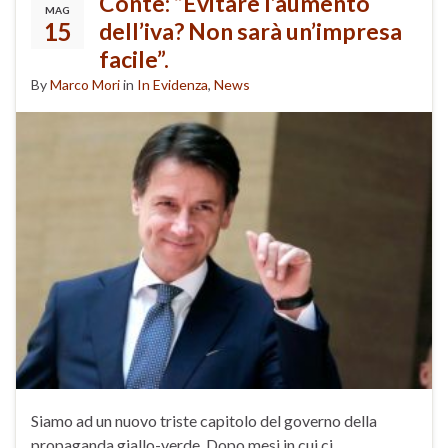
Conte: “Evitare l’aumento
MAG
15
dell’iva? Non sarà un’impresa
facile”.
By
Marco Mori
in
In Evidenza
,
News
Siamo ad un nuovo triste capitolo del governo della
propaganda giallo-verde. Dopo mesi in cui ci