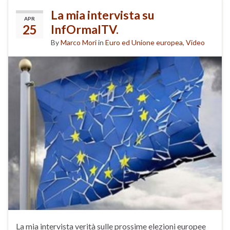
La mia intervista su
APR
25
InfOrmalTV.
By
Marco Mori
in
Euro ed Unione europea
,
Video
La mia intervista verità sulle prossime elezioni europee