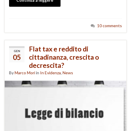
Continua a leggere
10 comments
Flat tax e reddito di
GEN
05
cittadinanza, crescita o
decrescita?
By
Marco Mori
in
In Evidenza
,
News